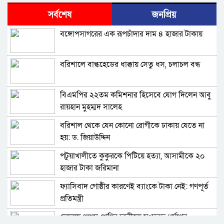
অভিযোগ, গ্রেপ্তার ৩
সর্বশেষ
জনপ্রিয়
বরিশালে রাস্তার পাশ থেকে ৯ বস্তা সরকারি কম্বল
বঙ্গোপসাগরের এক রূপচাঁদার দাম ৪ হাজার টাকায়
উদ্ধার
লোডশেডিংয়ে বিপর্যস্ত কুয়াকাটা, মুখ থুবড়ে পড়ছে
বরিশালে বাল্কহেডের ধাক্কায় সেতু ধস, চলাচল বন্ধ
পর্যটন ব্যবসা
বরগুনায় মৃত ভেবে মিলাদ, ১৭ বছর পর বাড়ি ফিরলেন
বিএমপির ২২তম কমিশনার হিসেবে যোগ দিলেন আবু
আলমগীর
রায়হান মুহম্মদ সালেহ
ববি শিক্ষককে সাময়িক বরখাস্ত
বরিশাল থেকে যেন কোনো রোগীকে ঢাকায় যেতে না
হয়: ড. জিয়াউদ্দিন
মহিপুরে ব্যবসায়ীকে হত্যাচেষ্টার মামলার প্রধান
পটুয়াখালীতে কুকুরকে পিটিয়ে হত্যা, আসামীকে ২০
আসামি গ্রেপ্তার
হাজার টাকা জরিমানা
ঝালকাঠি নতুন কার্পেটিং সড়ক কেটে কালভার্ট নির্মাণ
ফ্যাসিবাদ গোষ্ঠীর কারণেই ব্যাংকে টাকা নেই: গণপূর্ত
প্রতিমন্ত্রী
কুয়াকাটায় জেলের জালে ধরা পড়লো দৃষ্টিনন্দন লাল
ভোলায় পঞ্চম শ্রেণির ছাত্রীকে সংঘবদ্ধ ধর্ষণের
কোট ফিস