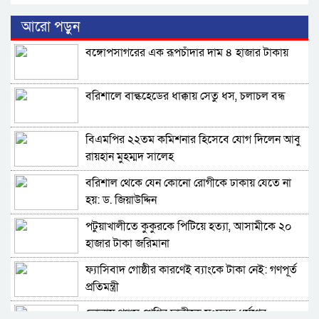
আরো পড়ুন
বঙ্গোপসাগরের এক রূপচাঁদার দাম ৪ হাজার টাকায়
বরিশালে বাল্কহেডের ধাক্কায় সেতু ধস, চলাচল বন্ধ
বিএমপির ২২তম কমিশনার হিসেবে যোগ দিলেন আবু
রায়হান মুহম্মদ সালেহ
বরিশাল থেকে যেন কোনো রোগীকে ঢাকায় যেতে না
হয়: ড. জিয়াউদ্দিন
পটুয়াখালীতে কুকুরকে পিটিয়ে হত্যা, আসামীকে ২০
হাজার টাকা জরিমানা
ফ্যাসিবাদ গোষ্ঠীর কারণেই ব্যাংকে টাকা নেই: গণপূর্ত
প্রতিমন্ত্রী
ভোলায় পঞ্চম শ্রেণির ছাত্রীকে সংঘবদ্ধ ধর্ষণের