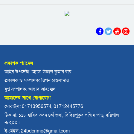
অভিযোগ, গ্রেপ্তার ৩
বরিশালে বকেয়া বেতনসহ, আট দফা দাবিতে
বরিশালে রাস্তার পাশ থেকে ৯ বস্তা সরকারি কম্বল
শ্রমিকদের সড়ক অবরোধ
উদ্ধার
লোডশেডিংয়ে বিপর্যস্ত কুয়াকাটা, মুখ থুবড়ে পড়ছে
পর্যটন ব্যবসা
বরগুনায় মৃত ভেবে মিলাদ, ১৭ বছর পর বাড়ি ফিরলেন
আলমগীর
প্রকাশক প্যানেল
ববি শিক্ষককে সাময়িক বরখাস্ত
আইন উপদেষ্টা: অ্যাড. উজ্জল কুমার রায়
প্রকাশক ও সম্পাদক: রিপন হাওলাদার
মহিপুরে ব্যবসায়ীকে হত্যাচেষ্টার মামলার প্রধান
যুগ্ন সম্পাদক: আছাদ আহম্মেদ
আসামি গ্রেপ্তার
আমাদের সাথে যোগাযোগ
ঝালকাঠি নতুন কার্পেটিং সড়ক কেটে কালভার্ট নির্মাণ
মোবাইল: 01713956574, 01712445776
ঠিকানা: ১১৮ হাবিব ভবন ৪র্থ তলা, বিবিরপুকুর পশ্চিম পাড়, বরিশাল
-৮২০০।
কুয়াকাটায় জেলের জালে ধরা পড়লো দৃষ্টিনন্দন লাল
কোট ফিস
ই-মেইল: 24bdcrime@gmail.com