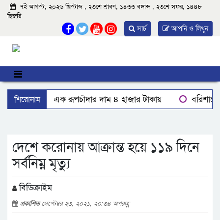
৭ই আগস্ট, ২০২৬ খ্রিস্টাব্দ , ২৩শে শ্রাবণ, ১৪৩৩ বঙ্গাব্দ , ২৩শে সফর, ১৪৪৮
হিজরি
সার্চ
আপনি ও লিখুন
শিরোনাম
বঙ্গোপসাগরের এক রূপচাঁদার দাম ৪ হাজার টাকায়
বরিশালে ব
মহিপুরে ব্যবসায়ীকে হত্যাচেষ্টার মামলার প্রধান আসামি গ্রেপ্তার
দেশে একটি দায়িত্বশীল গণমাধ্যম থাকা দরকার: বরিশালে তথ্যমন্ত্রী
দেশে করোনায় আক্রান্ত হয়ে ১১৯ দিনে
সর্বনিম্ন মৃত্যু
বিডিক্রাইম
প্রকাশিত
সেপ্টেম্বর ২৩, ২০২১, ২০:৩৪ অপরাহ্ণ