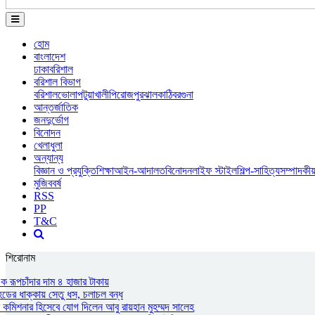
হোম
বাংলাদেশ
ঢাকা
বরিশাল
বরিশাল বিভাগ
বরিশাল
ভোলা
পটুয়াখালী
পিরোজপুর
ঝালকাঠি
বরগুনা
আন্তর্জাতিক
জনদুর্ভোগ
বিনোদন
খেলাধুলা
অন্যান্য
বিজ্ঞান ও প্রযুক্তি
শিক্ষা
আইন-আদালত
বিনোদন
লাইফ স্টাইল
শিল্প-সাহিত্য
সম্পাদকী
মুজিববর্ষ
RSS
PP
T&C
শিরোনাম
ক রূপচাঁদার দাম ৪ হাজার টাকায়
েডের ধাক্কায় সেতু ধস, চলাচল বন্ধ
মিশনার হিসেবে যোগ দিলেন আবু রায়হান মুহম্মদ সালেহ