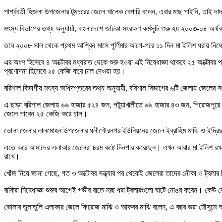
পার্শ্ববর্তী হিজলা উপজেলার টুমচরের জেলে খালেক বেপারি বলেন, এবার মাছ পাইনি, তাই
মৎস্য বিভাগের তথ্য অনুযায়ী, বাংলাদেশে জাটকা সংরক্ষণ কর্মসূচি শুরু হয় ২০০৩-০৪ 
তবে ২০০৮ সাল থেকে প্রথম আশ্বিন মাসে পূর্ণিমার আগে-পরে ১১ দিন মা ইলিশ ধরায় নিষেধাজ
এর অংশ হিসেবে ৪ অক্টোবর মধ্যরাত থেকে শুরু হওয়া এই নিষেধাজ্ঞা থাকবে ২৫ অক্টোবর পর
প্রণোদনা হিসেবে ২৫ কেজি করে চাল দেওয়া হয়।
বরিশাল বিভাগীয় মৎস্য অধিদপ্তরের তথ্য অনুযায়ী, বরিশাল বিভাগের ৬টি জেলায় জেলের স
এ ছাড়া বরিশাল জেলায় ৬৬ হাজার ৫২৪ জন, পটুয়াখালীতে ৬৯ হাজার ৪৩ জন, পিরোজপুর
জেলে পাবেন ২৫ কেজি করে চাল।
ভোলা জেলার লালমোহন উপজেলার ধলীগৌরনগর ইউনিয়নের জেলে ইব্রাহিম মাঝি ও ইদ্রিছ 
এতে করে আমাদের এলাকার জেলেরা চরম কষ্টে দিনপার করেছেন। এখন আবার মা ইলিশ রক্ষার জ
রাখে।
খোঁজ নিয়ে জানা গেছে, গত ৩ অক্টোবর সন্ধ্যার পর থেকেই জেলেরা তাদের নৌকা ও ট্রলার
বাকিরা নিষেধাজ্ঞা শুরুর আগেই গভীর রাতে মাছ ধরা ট্রলারগুলো ঘাটে নোঙর করেন। কেউ
ভোলার তুলাতুলি এলাকার জেলে ফিরোজ মাঝি ও আকবর মাঝি বলেন, এ বছর ভরা মৌসুমে 