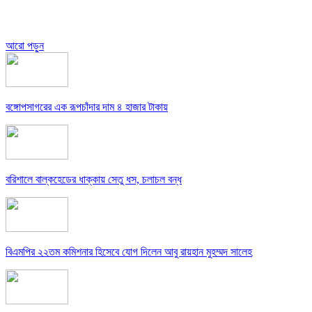
আরো পড়ুন
বঙ্গোপসাগরের এক রূপচাঁদার দাম ৪ হাজার টাকায়
বরিশালে বাল্কহেডের ধাক্কায় সেতু ধস, চলাচল বন্ধ
বিএমপির ২২তম কমিশনার হিসেবে যোগ দিলেন আবু রায়হান মুহম্মদ সালেহ