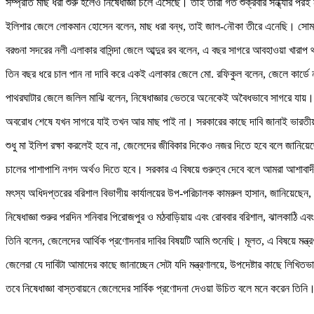
সম্প্রতি মাছ ধরা শুরু হলেও নিষেধাজ্ঞা চলে এসেছে। তাই তারা গত শুক্রবার সন্ধ্যার 
ইলিশার জেলে লোকমান হোসেন বলেন, মাছ ধরা বন্ধ, তাই জাল-নৌকা তীরে এনেছি। সোমবার
বরগুনা সদরের নলী এলাকার বাসিন্দা জেলে আব্দুর রব বলেন, এ বছর সাগরে আবহাওয়া খ
তিন বছর ধরে চাল পান না দাবি করে একই এলাকার জেলে মো. রফিকুল বলেন, জেলে কার্ডে
পাথরঘাটার জেলে জলিল মাঝি বলেন, নিষেধাজ্ঞার ভেতরে অনেকেই অবৈধভাবে সাগরে যায়
অবরোধ শেষে যখন সাগরে যাই তখন আর মাছ পাই না। সরকারের কাছে দাবি জানাই ভারতীয়
শুধু মা ইলিশ রক্ষা করলেই হবে না, জেলেদের জীবিকার দিকেও নজর দিতে হবে বলে জানিয়েছ
চালের পাশাপাশি নগদ অর্থও দিতে হবে। সরকার এ বিষয়ে গুরুত্ব দেবে বলে আমরা আশাবাদী।
মৎস্য অধিদপ্তরের বরিশাল বিভাগীয় কার্যালয়ের উপ-পরিচালক কামরুল হাসান, জানিয়েছেন, এ
নিষেধাজ্ঞা শুরুর পরদিন শনিবার পিরোজপুর ও মঠবাড়িয়ায় এবং রোববার বরিশাল, ঝালকাঠি 
তিনি বলেন, জেলেদের আর্থিক প্রণোদনার দাবির বিষয়টি আমি শুনেছি। মূলত, এ বিষয়ে মন্ত্
জেলেরা যে দাবিটা আমাদের কাছে জানাচ্ছেন সেটা যদি মন্ত্রণালয়ে, উপদেষ্টার কাছে লিখি
তবে নিষেধাজ্ঞা বাস্তবায়নে জেলেদের সার্বিক প্রণোদনা দেওয়া উচিত বলে মনে করেন তিনি