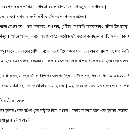
 দাদনও শোধ করতে পারিনি। শোধ না করলে আগামী বৈশাখে নতুন দাদন পাব না।
অর্থবছর থেকে। তখন থেকে ধীরে ধীরে ইলিশের উৎপাদন বাড়ছিল।
্ঞা দেওয়া হয়। পরে গবেষণায় দেখা যায়, পূর্ণিমার পাশাপাশি অমাবস্যায়ও ইলিশ ডিম ছাড়ে। ত
্যন্ত। আইন অমান্য করলে মৎস্য আইনে সর্বোচ্চ দুই বছরের কারাদণ্ড বা পাঁচ হাজার টাকা
ংখ্যা সাড়ে চার লাখের বেশি। তাদের মধ্যে নিষেধাজ্ঞার সময় চাল পান ৩ লাখ ৪০ হাজার নি
ে ১৯ হাজার ২৫০ জন, বরগুনায় ৩৭ হাজার ৯৯৫ জন এবং ঝালকাঠি জেলায় ৩ হাজার ৭৫০ জন
মাঝি বলেন, এ বছর নদীতে ইলিশের চরম খরা ছিল। নদীতে মাছ শিকারে গিয়ে অনেক সময় তীর
ন্য টানা ২২ দিন নিষেধাজ্ঞা দেওয়া হয়েছে। এই নিষেধাজ্ঞা মেনে চলার সর্বোচ্চ চেষ্টা 
 নিয়ে তীরে ফেরেন।
 কেউ ট্রলার থেকে ইঞ্জিন খুলে বাড়িতে নিয়ে গেছেন। আবার অনেকে জাল এবং ট্রলার মেরামত
আশানুরূপ ইলিশ পাইনি।