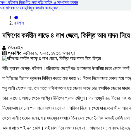
দেশ’ বরিশাল বিভাগীয় সভাপতি নাহিদ ও সম্পাদক রুমান
 সাবেক মেয়র হারিছুর রহমান কারামুক্ত
বরিশাল
দক্ষিণের কর্মহীন সাড়ে ৪ লাখ জেলে, কিস্তি আর দাদন নিয়ে 
বিডিক্রাইম
প্রকাশিত
অক্টোবর ৬, ২০২৫, ১৯:১৫ অপরাহ্ণ
বিডি ক্রাইম ডেস্ক, বরিশাল॥ বরিশালের মেহেন্দিগঞ্জ উপজেলার উলানিয়া চরের জেলে আলী
মা ইলিশের নিরাপদ প্রজনন নির্বিঘ্ন করতে মাছ ধরায় ২২ দিনের নিষেধাজ্ঞায় বেকার হয়ে
শুধু আলী হোসেন নয়, তার মতো দক্ষিণাঞ্চলের ছয় জেলার সাড়ে চার লক্ষাধিক জেলের মাথায়
তারা বলছেন, আষাঢ় থেকে আশ্বিন ইলিশের প্রধান মৌসুম। এর মধ্যেই ৬৫ দিনের এবং পরে 
নিষেধাজ্ঞায় যে চাল পান তাতে সংসার চলে না। পরিবার নিয়ে না খেয়ে মানবেতর জীবন পা
জেলে আলী হোসেন বলেন, ছয় সদস্যের সংসারে তিন বেলা খেতে দৈনিক আড়াই কেজি চাল 
আমরা হাতে পাই ২০ কেজি। এই চাল দিয়ে সংসার চলে না। তাছাড়া যে চাল বরাদ্দ দিয়েছে 