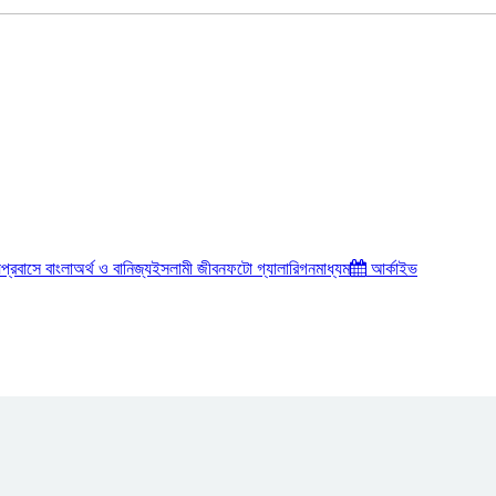
য়
প্রবাসে বাংলা
অর্থ ও বানিজ্য
ইসলামী জীবন
ফটো গ্যালারি
গনমাধ্যম
আর্কাইভ