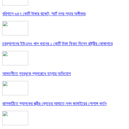
বরিশালে ৬৪৭ কোটি টাকার বাজেট, স্মার্ট নগর গড়ার অঙ্গীকার
চরফ্যাশনের ইউএনও খাল খননের ১ কোটি টাকা ফিরত দিলেন রাষ্ট্রীয় কোষাগারে
আমতলীতে গৃহবধূকে শ্বসরোধে হত্যার অভিযোগ
ঝালকাঠিতে শ্যালকের স্ত্রীর ব্লেডের আঘাতে ননদ জামাইয়ের গোপাঙ্গ কর্তন