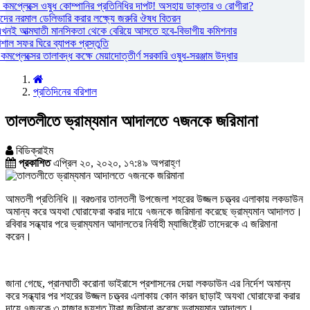
্য কমপ্লেক্সে ওষুধ কোম্পানির প্রতিনিধির দাপট! অসহায় ডাক্তার ও রোগীরা?
দের নরমাল ডেলিভারি করার লক্ষ্যে জরুরি ঔষধ বিতরন
এখনই আত্মঘাতী মানসিকতা থেকে বেরিয়ে আসতে হবে-বিভাগীয় কমিশনার
রিশাল সফর ঘিরে ব্যাপক প্রস্তুতি
য কমপ্লেক্সের তালাবদ্ধ কক্ষে মেয়াদোত্তীর্ণ সরকারি ওষুধ-সরঞ্জাম উদ্ধার
প্রতিদিনের বরিশাল
তালতলীতে ভ্রাম্যমান আদালতে ৭জনকে জরিমানা
বিডিক্রাইম
প্রকাশিত
এপ্রিল ২০, ২০২০, ১৭:৪৯ অপরাহ্ণ
আমতলী প্রতিনিধি ॥ বরগুনার তালতলী উপজেলা শহরের উজ্জল চত্ত্বর এলাকায় লকডাউন
অমান্য করে অযথা ঘোরাফেরা করার দায়ে ৭জনকে জরিমানা করেছে ভ্রাম্যমান আদালত।
রবিবার সন্ধ্যার পরে ভ্রাম্যমান আদালতের নির্বাহী ম্যাজিষ্ট্রেট তাদেরকে এ জরিমানা
করেন।
জানা গেছে, প্রানঘাতী করোনা ভাইরাসে প্রশাসনের দেয়া লকডাউন এর নির্দেশ অমান্য
করে সন্ধ্যার পর শহরের উজ্জল চত্ত্বর এলাকায় কোন কারন ছাড়াই অযথা ঘোরাফেরা করার
দায়ে ৭জনকে ৩ হাজার ছয়শত টাকা জরিমানা করেছে ভ্রাম্যমান আদালত।