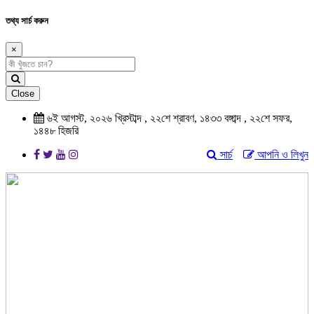
তথ্য সার্চ করুন
×
Close
৬ই আগস্ট, ২০২৬ খ্রিস্টাব্দ , ২২শে শ্রাবণ, ১৪৩৩ বঙ্গাব্দ , ২২শে সফর,
১৪৪৮ হিজরি
সার্চ
আপনি ও লিখুন