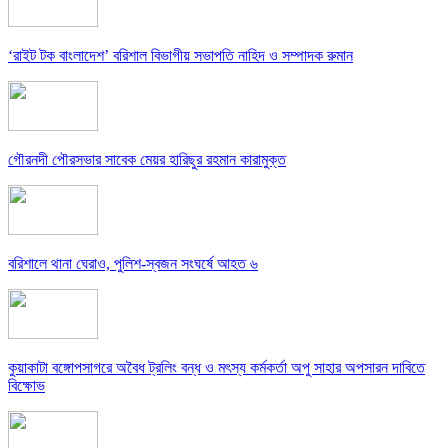
‘রাইট টক বাংলাদেশ’ বরিশাল বিভাগীয় সভাপতি নাহিদ ও সম্পাদক রুমান
গৌরনদী পৌরসভার সাবেক মেয়র হারিছুর রহমান কারামুক্ত
বরিশালে থানা ঘেরাও, পুলিশ-স্বজন সংঘর্ষে আহত ৬
কুয়াকাটা বঙ্গোপসাগরে অবৈধ ট্রলিং বন্ধ ও মৎস্য কর্মকর্তা অপু সাহার অপসারন দাবিতে
বিক্ষোভ