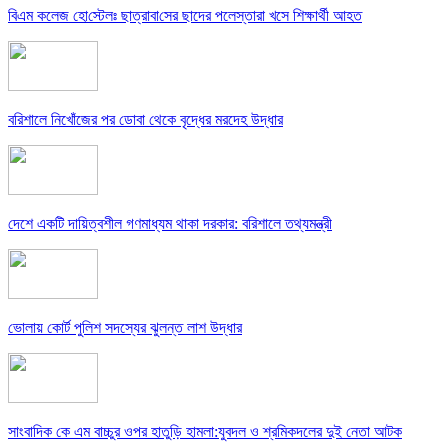
বিএম কলে‌জ হো‌স্টেলঃ ছাত্রাবা‌সের ছাদের পলেস্তারা খসে শিক্ষার্থী আহত
বরিশালে নিখোঁজের পর ডোবা থেকে বৃদ্ধের মরদেহ উদ্ধার
দেশে একটি দায়িত্বশীল গণমাধ্যম থাকা দরকার: বরিশালে তথ্যমন্ত্রী
ভোলায় কোর্ট পুলিশ সদস্যের ঝুলন্ত লাশ উদ্ধার
সাংবাদিক কে এম বাচ্চুর ওপর হাতুড়ি হামলা:যুবদল ও শ্রমিকদলের দুই নেতা আটক