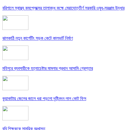
বরিশালে স্বাস্থ্য কমপ্লেক্সের তালাবদ্ধ কক্ষে মেয়াদোত্তীর্ণ সরকারি ওষুধ-সরঞ্জাম উদ্ধার
ঝালকাঠি নতুন কার্পেটিং সড়ক কেটে কালভার্ট নির্মাণ
মহিপুরে ব্যবসায়ীকে হত্যাচেষ্টার মামলার প্রধান আসামি গ্রেপ্তার
কুয়াকাটায় জেলের জালে ধরা পড়লো দৃষ্টিনন্দন লাল কোট ফিস
ববি শিক্ষককে সাময়িক বরখাস্ত