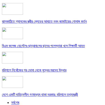
ঝালকাঠিতে শ্যালকের স্ত্রীর ব্লেডের আঘাতে ননদ জামাইয়ের গোপাঙ্গ কর্তন
বিএম কলে‌জ হো‌স্টেলঃ ছাত্রাবা‌সের ছাদের পলেস্তারা খসে শিক্ষার্থী আহত
বরিশালে নিখোঁজের পর ডোবা থেকে বৃদ্ধের মরদেহ উদ্ধার
দেশে একটি দায়িত্বশীল গণমাধ্যম থাকা দরকার: বরিশালে তথ্যমন্ত্রী
সর্বশেষ