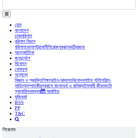
হোম
বাংলাদেশ
ঢাকা
বরিশাল
বরিশাল বিভাগ
বরিশাল
ভোলা
পটুয়াখালী
পিরোজপুর
ঝালকাঠি
বরগুনা
আন্তর্জাতিক
জনদুর্ভোগ
বিনোদন
খেলাধুলা
অন্যান্য
বিজ্ঞান ও প্রযুক্তি
শিক্ষা
আইন-আদালত
বিনোদন
লাইফ স্টাইল
শিল্প-
সাহিত্য
সম্পাদকীয়
প্রবাসে বাংলা
অর্থ ও বানিজ্য
ইসলামী জীবন
ফটো
গ্যালারি
গনমাধ্যম
আর্কাইভ
মুজিববর্ষ
RSS
PP
T&C
শিরোনাম