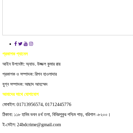
প্রকাশক প্যানেল
আইন উপদেষ্টা: অ্যাড. উজ্জল কুমার রায়
প্রকাশক ও সম্পাদক: রিপন হাওলাদার
যুগ্ন সম্পাদক: আছাদ আহম্মেদ
আমাদের সাথে যোগাযোগ
মোবাইল: 01713956574, 01712445776
ঠিকানা: ১১৮ হাবিব ভবন ৪র্থ তলা, বিবিরপুকুর পশ্চিম পাড়, বরিশাল -৮২০০।
ই-মেইল: 24bdcrime@gmail.com