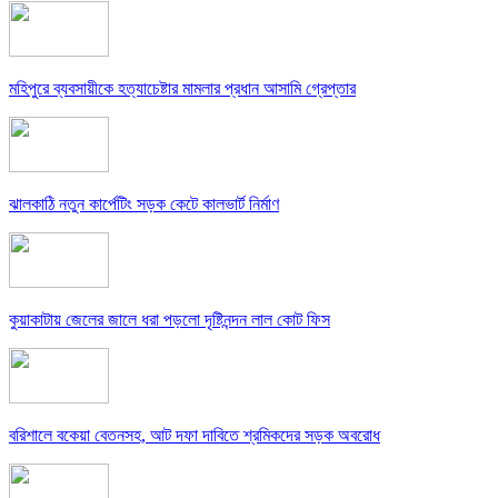
মহিপুরে ব্যবসায়ীকে হত্যাচেষ্টার মামলার প্রধান আসামি গ্রেপ্তার
ঝালকাঠি নতুন কার্পেটিং সড়ক কেটে কালভার্ট নির্মাণ
কুয়াকাটায় জেলের জালে ধরা পড়লো দৃষ্টিনন্দন লাল কোট ফিস
বরিশালে বকেয়া বেতনসহ, আট দফা দাবিতে শ্রমিকদের সড়ক অবরোধ