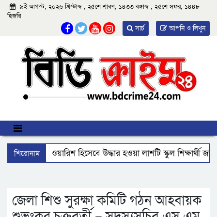
৯ই আগস্ট, ২০২৬ খ্রিস্টাব্দ , ২৫শে শ্রাবণ, ১৪৩৩ বঙ্গাব্দ , ২৫শে সফর, ১৪৪৮
হিজরি
সার্চ
আপনি ও লিখুন
শিরোনাম
আমতলীতে বেওয়ারিশ হিসেবে উদ্ধার হওয়া লাশটি স্কুল শিক্ষার্থী জা
বিএমপির ২২তম কমিশনার হিসেবে যোগ দিলেন আবু রায়হান মুহম্মদ
ঝালকাঠি নতুন কার্পেটিং সড়ক কেটে কালভার্ট নির্মাণ
কুয়াকাট
জেলা শিশু সুরক্ষা কমিটি গঠন আহবায়ক
শুভংকর চক্রবর্তী – সদস্যসচিব এস এম