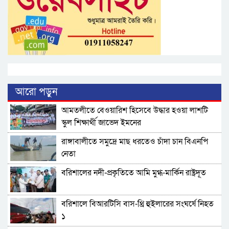
আরো পড়ুন
আমতলীতে বেওয়ারিশ হিসেবে উদ্ধার হওয়া লাশটি
স্কুল শিক্ষার্থী জাভেদ ইমনের
রাঙ্গাবালীতে সমু‌দ্রে মাছ ধরতেও চাঁদা চান বিএনপি
নেতা
বরিশালের নদী-প্রকৃতিতে আমি মুগ্ধ-মার্কিন রাষ্ট্রদূত
বরিশালে বিআরটিসি বাস-থ্রি হুইলারের সংঘর্ষে নিহত
১