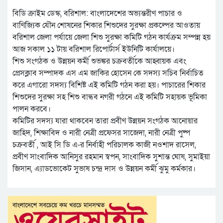
বিডি ক্রাইম ডেস্ক, বরিশাল: বাংলাদেশের অভ্যন্তরীণ পাচার ও
বাণিজ্যিক যৌন শোষনের শিকার শিশুদের সুরক্ষা প্রকল্পের আওতায়
বরিশাল জেলা পর্যায়ে জেলা শিশু সুরক্ষা কমিটি গঠন কার্যক্রম সম্পন্ন হয়
আজ সকাল ১১ টায় বরিশাল রিপোর্টার্স ইউনিটি কার্যালয়ে।
শিশু সংগঠক ও উন্নয়ন কর্মী শুভঙ্কর চক্রবর্তীকে আহ্বায়ক এবং
প্রেসক্লাব সম্পাদক এস এম জাকির হোসেন কে সদস্য সচিব নির্বাচিত
করে এগারো সদস্য বিশিষ্ট এই কমিটি গঠন করা হয়। পাচারের শিকার
শিশুদের সুরক্ষা সহ শিশু বান্ধব নগরী গঠনে এই কমিটি সহায়ক ভূমিকা
পালন করবে।
কমিটির সদস্য যারা থাকবেন তারা প্রবীণ উন্নয়ন সংগঠক আনোয়ার
জাহিদ, শিক্ষাবিদ ও নারী নেত্রী প্রফেসর সাজেদা, নারী নেত্রী পুষ্প
চক্রবর্তী , আই সি ডি এ-র নির্বাহী পরিচালক কাজী নওশাদ রাসেল,
প্রবীণ সাংবাদিক আনিসুর রহমান স্বপন, সাংবাদিক সুশান্ত ঘোষ, সুমাইয়া
জিসান, এ্যাডভোকেট সুভাষ চন্দ্র দাস ও উন্নয়ন কর্মী ঝুমু কর্মকার।