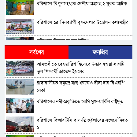
বরিশালে বিপুলসংখ্যক দেশীয় অস্ত্রসহ ২ যুবক আটক
বরিশালে ১৫ দিনব্যাপী বৃক্ষমেলার উদ্বোধন তথ্যমন্ত্রীর
বরিশালে মিলছে না বড় ইলিশ
সর্বশেষ
জনপ্রিয়
বিএনপি নেতাকর্মীদের ‘খাই খাই’ বন্ধের আহ্বান এমপি
আমতলীতে বেওয়ারিশ হিসেবে উদ্ধার হওয়া লাশটি
জামালের
স্কুল শিক্ষার্থী জাভেদ ইমনের
বরিশালে খাদ্যবান্ধব কর্মসূচির তালিকায় বিএনপি
রাঙ্গাবালীতে সমু‌দ্রে মাছ ধরতেও চাঁদা চান বিএনপি
নেতার স্ত্রীর নাম
নেতা
বরিশালে পুকুরে ডুবে দেড় বছরের শিশুর মৃত্যু
বরিশালের নদী-প্রকৃতিতে আমি মুগ্ধ-মার্কিন রাষ্ট্রদূত
বঙ্গোপসাগরের এক রূপচাঁদার দাম ৪ হাজার টাকায়
বরিশালে বিআরটিসি বাস-থ্রি হুইলারের সংঘর্ষে নিহত
১
বরিশালে বাল্কহেডের ধাক্কায় সেতু ধস, চলাচল বন্ধ