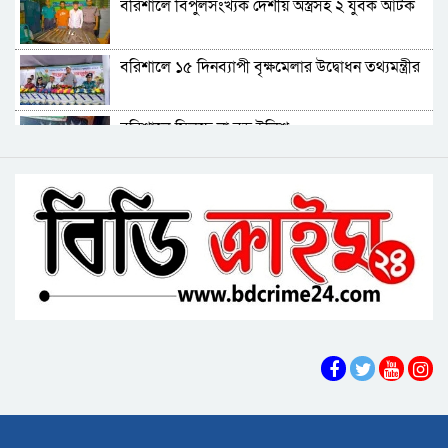
বরিশালে বিপুলসংখ্যক দেশীয় অস্ত্রসহ ২ যুবক আটক
বিএমপির ২২তম কমিশনার হিসেবে যোগ দিলেন আবু
বরিশালে ১৫ দিনব্যাপী বৃক্ষমেলার উদ্বোধন তথ্যমন্ত্রীর
রায়হান মুহম্মদ সালেহ
বরিশাল থেকে যেন কোনো রোগীকে ঢাকায় যেতে না
বরিশালে মিলছে না বড় ইলিশ
হয়: ড. জিয়াউদ্দিন
পটুয়াখালীতে কুকুরকে পিটিয়ে হত্যা, আসামীকে ২০
বিএনপি নেতাকর্মীদের ‘খাই খাই’ বন্ধের আহ্বান এমপি
হাজার টাকা জরিমানা
জামালের
বরিশালে খাদ্যবান্ধব কর্মসূচির তালিকায় বিএনপি
নেতার স্ত্রীর নাম
বরিশালে পুকুরে ডুবে দেড় বছরের শিশুর মৃত্যু
বঙ্গোপসাগরের এক রূপচাঁদার দাম ৪ হাজার টাকায়
বরিশালে বাল্কহেডের ধাক্কায় সেতু ধস, চলাচল বন্ধ