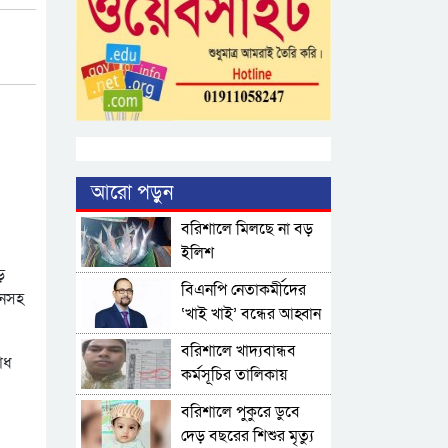
আরো পড়ুন
বরিশালে মিলছে না বড়
ইলিশ
ড়
বিএনপি নেতাকর্মীদের
ানসহ
‘খাই খাই’ বন্ধের আহ্বান
এমপি জামালের
বরিশালে খাদ্যবান্ধব
োধ
কর্মসূচির তালিকায়
বিএনপি নেতার স্ত্রীর নাম
বরিশালে পুকুরে ডুবে
দেড় বছরের শিশুর মৃত্যু