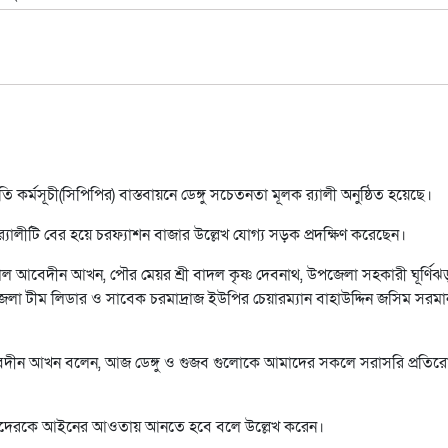
রস্ততি কর্মসূচী(সিপিপির) বাস্তবায়নে ডেঙ্গু সচেতনতা মূলক র‌্যালী অনুষ্ঠিত হয়েছে।
যালীটি বের হয়ে চরফ্যাশন বাজার উল্লেখ যোগ্য সড়ক প্রদক্ষিণ করেছেন।
 আবেদীন আখন, পৌর মেয়র শ্রী বাদল কৃষ্ণ দেবনাথ, উপজেলা সহকারী ঘূর্ণিঝ
পজেলা টীম লিডার ও সাবেক চরমাদ্রাজ ইউপির চেয়ারম্যান বাহাউদ্দিন জসিম সরম
াল আবেদীন আখন বলেন, আজ ডেঙ্গু ও গুজব গুলোকে আমাদের সকলে সরাসরি প্রতির
েও তাদেরকে আইনের আওতায় আনতে হবে বলে উল্লেখ করেন।