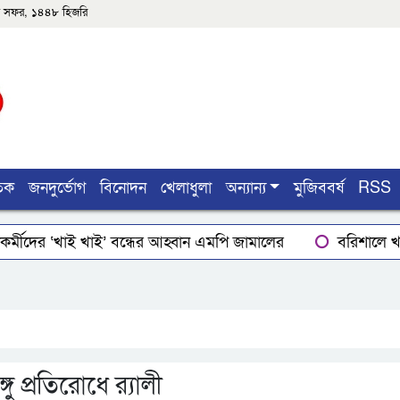
৫শে সফর, ১৪৪৮ হিজরি
তিক
জনদুর্ভোগ
বিনোদন
খেলাধুলা
অন্যান্য
মুজিববর্ষ
RSS
র্মীদের ‘খাই খাই’ বন্ধের আহ্বান এমপি জামালের
বরিশালে খাদ
ার
লোডশেডিংয়ে বিপর্যস্ত কুয়াকাটা, মুখ থুবড়ে পড়ছে পর্যটন ব্
ইয়ের গোপাঙ্গ কর্তন
বিএম কলে‌জ হো‌স্টেলঃ ছাত্রাবা‌সের ছাদের
ু প্রতিরোধে র‌্যালী