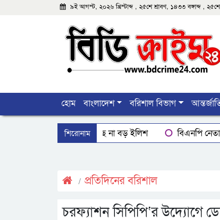
৯ই আগস্ট, ২০২৬ খ্রিস্টাব্দ , ২৫শে শ্রাবণ, ১৪৩৩ বঙ্গাব্দ , ২
হোম
বাংলাদেশ
বরিশাল বিভাগ
আন্তর্জা
শিরোনাম
বরিশালে মিলছে না বড় ইলিশ
বিএনপি নেতাক
বরিশালে রাস্তার পাশ থেকে ৯ বস্তা সরকারি কম্বল উদ্ধ
ঝালকাঠিতে শ্যালকের স্ত্রীর ব্লেডের আঘাতে ননদ জামা
প্রতিদিনের বরিশাল
চরফ্যাশন সিপিপি‘র উদ্যোগে ডেঙ্গ