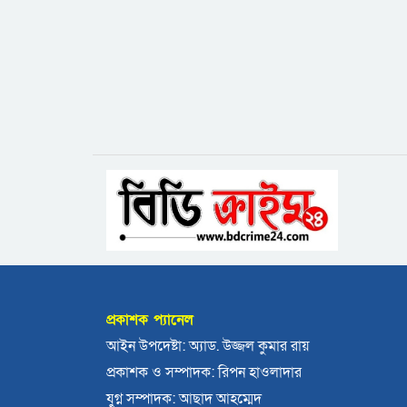
প্রকাশক প্যানেল
আইন উপদেষ্টা: অ্যাড. উজ্জল কুমার রায়
প্রকাশক ও সম্পাদক: রিপন হাওলাদার
যুগ্ন সম্পাদক: আছাদ আহম্মেদ