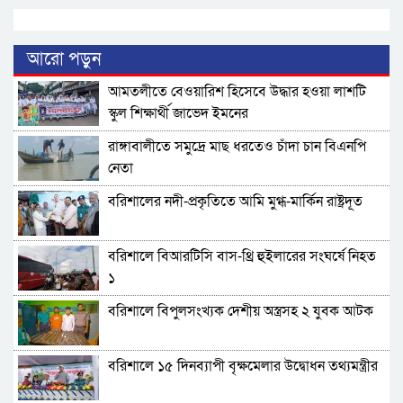
আরো পড়ুন
আমতলীতে বেওয়ারিশ হিসেবে উদ্ধার হওয়া লাশটি
স্কুল শিক্ষার্থী জাভেদ ইমনের
রাঙ্গাবালীতে সমু‌দ্রে মাছ ধরতেও চাঁদা চান বিএনপি
নেতা
বরিশালের নদী-প্রকৃতিতে আমি মুগ্ধ-মার্কিন রাষ্ট্রদূত
বরিশালে বিআরটিসি বাস-থ্রি হুইলারের সংঘর্ষে নিহত
১
বরিশালে বিপুলসংখ্যক দেশীয় অস্ত্রসহ ২ যুবক আটক
বরিশালে ১৫ দিনব্যাপী বৃক্ষমেলার উদ্বোধন তথ্যমন্ত্রীর