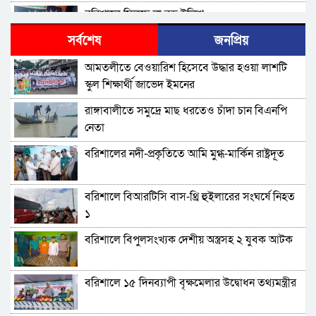
বরিশালে মিলছে না বড় ইলিশ
সর্বশেষ
জনপ্রিয়
বিএনপি নেতাকর্মীদের ‘খাই খাই’ বন্ধের আহ্বান এমপি
আমতলীতে বেওয়ারিশ হিসেবে উদ্ধার হওয়া লাশটি
জামালের
স্কুল শিক্ষার্থী জাভেদ ইমনের
বরিশালে খাদ্যবান্ধব কর্মসূচির তালিকায় বিএনপি
রাঙ্গাবালীতে সমু‌দ্রে মাছ ধরতেও চাঁদা চান বিএনপি
নেতার স্ত্রীর নাম
নেতা
বরিশালে পুকুরে ডুবে দেড় বছরের শিশুর মৃত্যু
বরিশালের নদী-প্রকৃতিতে আমি মুগ্ধ-মার্কিন রাষ্ট্রদূত
বঙ্গোপসাগরের এক রূপচাঁদার দাম ৪ হাজার টাকায়
বরিশালে বিআরটিসি বাস-থ্রি হুইলারের সংঘর্ষে নিহত
১
বরিশালে বাল্কহেডের ধাক্কায় সেতু ধস, চলাচল বন্ধ
বরিশালে বিপুলসংখ্যক দেশীয় অস্ত্রসহ ২ যুবক আটক
বিএমপির ২২তম কমিশনার হিসেবে যোগ দিলেন আবু
বরিশালে ১৫ দিনব্যাপী বৃক্ষমেলার উদ্বোধন তথ্যমন্ত্রীর
রায়হান মুহম্মদ সালেহ
বরিশাল থেকে যেন কোনো রোগীকে ঢাকায় যেতে না