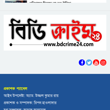
বরিশালে মিলছে না বড় ইলিশ
হয়: ড. জিয়াউদ্দিন
পটুয়াখালীতে কুকুরকে পিটিয়ে হত্যা, আসামীকে ২০
বিএনপি নেতাকর্মীদের ‘খাই খাই’ বন্ধের আহ্বান এমপি
হাজার টাকা জরিমানা
জামালের
বরিশালে খাদ্যবান্ধব কর্মসূচির তালিকায় বিএনপি
নেতার স্ত্রীর নাম
বরিশালে পুকুরে ডুবে দেড় বছরের শিশুর মৃত্যু
বঙ্গোপসাগরের এক রূপচাঁদার দাম ৪ হাজার টাকায়
বরিশালে বাল্কহেডের ধাক্কায় সেতু ধস, চলাচল বন্ধ
প্রকাশক প্যানেল
বিএমপির ২২তম কমিশনার হিসেবে যোগ দিলেন আবু
আইন উপদেষ্টা: অ্যাড. উজ্জল কুমার রায়
রায়হান মুহম্মদ সালেহ
প্রকাশক ও সম্পাদক: রিপন হাওলাদার
বরিশাল থেকে যেন কোনো রোগীকে ঢাকায় যেতে না