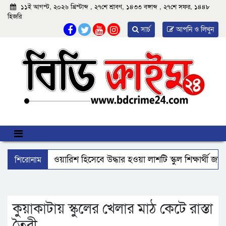
১১ই আগস্ট, ২০২৬ খ্রিস্টাব্দ , ২৭শে শ্রাবণ, ১৪৩৩ বঙ্গাব্দ , ২৭শে সফর, ১৪৪৮
হিজরি
সার্চ
আপনি ও লিখুন
শিরোনাম
আমতলীতে বেওয়ারিশ হিসেবে উদ্ধার হওয়া লাশটি স্কুল শিক্ষার্থী জা
বিএমপির ২২তম কমিশনার হিসেবে যোগ দিলেন আবু রায়হান মুহম্মদ
ঝালকাঠি নতুন কার্পেটিং সড়ক কেটে কালভার্ট নির্মাণ
কুয়াকাট
কুয়াকাটায় স্কুলের খেলার মাঠ কেটে রাস্তা
তৈরী