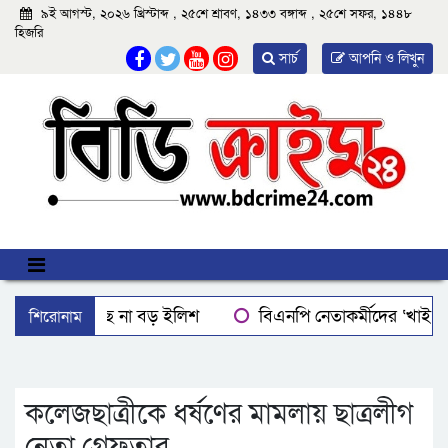
৯ই আগস্ট, ২০২৬ খ্রিস্টাব্দ , ২৫শে শ্রাবণ, ১৪৩৩ বঙ্গাব্দ , ২৫শে সফর, ১৪৪৮
হিজরি
সার্চ
আপনি ও লিখুন
শিরোনাম
বরিশালে মিলছে না বড় ইলিশ
বিএনপি নেতাকর্মীদের ‘খাই খ
বরিশালে রাস্তার পাশ থেকে ৯ বস্তা সরকারি কম্বল উদ্ধার
লোডশ
ঝালকাঠিতে শ্যালকের স্ত্রীর ব্লেডের আঘাতে ননদ জামাইয়ের গোপাঙ্গ ক
কলেজছাত্রীকে ধর্ষণের মামলায় ছাত্রলীগ
নেতা গ্রেফতার