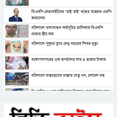
পটুয়াখালীতে কুকুরকে পিটিয়ে হত্যা, আসামীকে ২০
বিএনপি নেতাকর্মীদের ‘খাই খাই’ বন্ধের আহ্বান এমপি
হাজার টাকা জরিমানা
জামালের
ফ্যাসিবাদ গোষ্ঠীর কারণেই ব্যাংকে টাকা নেই: গণপূর্ত
বরিশালে খাদ্যবান্ধব কর্মসূচির তালিকায় বিএনপি
প্রতিমন্ত্রী
নেতার স্ত্রীর নাম
ভোলায় পঞ্চম শ্রেণির ছাত্রীকে সংঘবদ্ধ ধর্ষণের
বরিশালে পুকুরে ডুবে দেড় বছরের শিশুর মৃত্যু
অভিযোগ, গ্রেপ্তার ৩
বরিশালে রাস্তার পাশ থেকে ৯ বস্তা সরকারি কম্বল
বঙ্গোপসাগরের এক রূপচাঁদার দাম ৪ হাজার টাকায়
উদ্ধার
লোডশেডিংয়ে বিপর্যস্ত কুয়াকাটা, মুখ থুবড়ে পড়ছে
বরিশালে বাল্কহেডের ধাক্কায় সেতু ধস, চলাচল বন্ধ
পর্যটন ব্যবসা
বরগুনায় মৃত ভেবে মিলাদ, ১৭ বছর পর বাড়ি ফিরলেন
বিএমপির ২২তম কমিশনার হিসেবে যোগ দিলেন আবু
আলমগীর
রায়হান মুহম্মদ সালেহ
ববি শিক্ষককে সাময়িক বরখাস্ত
বরিশাল থেকে যেন কোনো রোগীকে ঢাকায় যেতে না
হয়: ড. জিয়াউদ্দিন