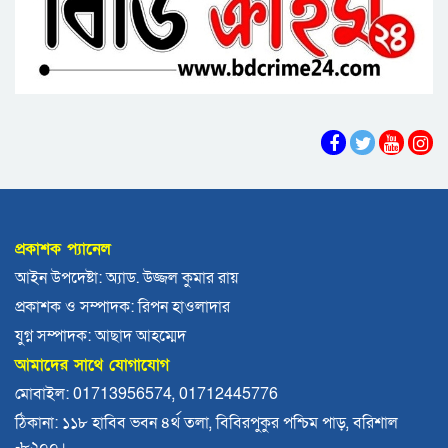
পটুয়াখালীতে কুকুরকে পিটিয়ে হত্যা, আসামীকে ২০
হাজার টাকা জরিমানা
ফ্যাসিবাদ গোষ্ঠীর কারণেই ব্যাংকে টাকা নেই: গণপূর্ত
প্রতিমন্ত্রী
ভোলায় পঞ্চম শ্রেণির ছাত্রীকে সংঘবদ্ধ ধর্ষণের
অভিযোগ, গ্রেপ্তার ৩
বরিশালে রাস্তার পাশ থেকে ৯ বস্তা সরকারি কম্বল
উদ্ধার
প্রকাশক প্যানেল
লোডশেডিংয়ে বিপর্যস্ত কুয়াকাটা, মুখ থুবড়ে পড়ছে
আইন উপদেষ্টা: অ্যাড. উজ্জল কুমার রায়
পর্যটন ব্যবসা
প্রকাশক ও সম্পাদক: রিপন হাওলাদার
বরগুনায় মৃত ভেবে মিলাদ, ১৭ বছর পর বাড়ি ফিরলেন
যুগ্ন সম্পাদক: আছাদ আহম্মেদ
আলমগীর
আমাদের সাথে যোগাযোগ
ববি শিক্ষককে সাময়িক বরখাস্ত
মোবাইল: 01713956574, 01712445776
ঠিকানা: ১১৮ হাবিব ভবন ৪র্থ তলা, বিবিরপুকুর পশ্চিম পাড়, বরিশাল
-৮২০০।