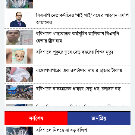
বিএনপি নেতাকর্মীদের ‘খাই খাই’ বন্ধের আহ্বান এমপি
জামালের
বরিশালে খাদ্যবান্ধব কর্মসূচির তালিকায় বিএনপি
নেতার স্ত্রীর নাম
বরিশালে পুকুরে ডুবে দেড় বছরের শিশুর মৃত্যু
বঙ্গোপসাগরের এক রূপচাঁদার দাম ৪ হাজার টাকায়
বরিশালে বাল্কহেডের ধাক্কায় সেতু ধস, চলাচল বন্ধ
বিএমপির ২২তম কমিশনার হিসেবে যোগ দিলেন আবু
রায়হান মুহম্মদ সালেহ
সর্বশেষ
জনপ্রিয়
বরিশাল থেকে যেন কোনো রোগীকে ঢাকায় যেতে না
বরিশালে মিলছে না বড় ইলিশ
হয়: ড. জিয়াউদ্দিন