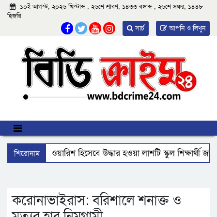
১০ই আগস্ট, ২০২৬ খ্রিস্টাব্দ , ২৬শে শ্রাবণ, ১৪৩৩ বঙ্গাব্দ , ২৬শে সফর, ১৪৪৮
হিজরি
সার্চ
আপনি ও লিখুন
শিরোনাম
আমতলীতে বেওয়ারিশ হিসেবে উদ্ধার হওয়া লাশটি স্কুল শিক্ষার্থী জা
বিএমপির ২২তম কমিশনার হিসেবে যোগ দিলেন আবু রায়হান মুহম্মদ
ঝালকাঠি নতুন কার্পেটিং সড়ক কেটে কালভার্ট নির্মাণ
কুয়াকাট
করোনাভাইরাস: বরিশালে শনাক্ত ও
মৃত্যুর হার নিম্নগামী