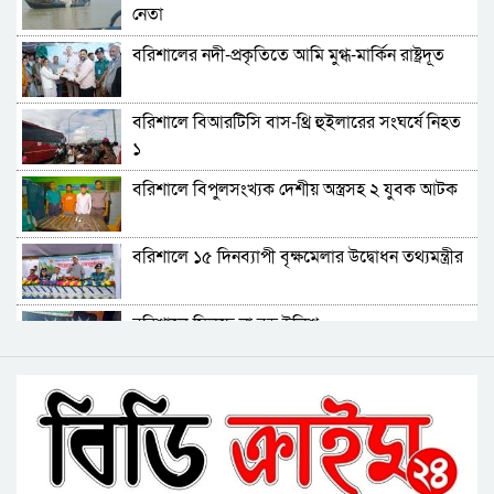
নেতা
বরিশালে পুকুরে ডুবে দেড় বছরের শিশুর মৃত্যু
বরিশালের নদী-প্রকৃতিতে আমি মুগ্ধ-মার্কিন রাষ্ট্রদূত
বঙ্গোপসাগরের এক রূপচাঁদার দাম ৪ হাজার টাকায়
বরিশালে বিআরটিসি বাস-থ্রি হুইলারের সংঘর্ষে নিহত
১
বরিশালে বাল্কহেডের ধাক্কায় সেতু ধস, চলাচল বন্ধ
বরিশালে বিপুলসংখ্যক দেশীয় অস্ত্রসহ ২ যুবক আটক
বিএমপির ২২তম কমিশনার হিসেবে যোগ দিলেন আবু
বরিশালে ১৫ দিনব্যাপী বৃক্ষমেলার উদ্বোধন তথ্যমন্ত্রীর
রায়হান মুহম্মদ সালেহ
বরিশাল থেকে যেন কোনো রোগীকে ঢাকায় যেতে না
বরিশালে মিলছে না বড় ইলিশ
হয়: ড. জিয়াউদ্দিন
পটুয়াখালীতে কুকুরকে পিটিয়ে হত্যা, আসামীকে ২০
বিএনপি নেতাকর্মীদের ‘খাই খাই’ বন্ধের আহ্বান এমপি
হাজার টাকা জরিমানা
জামালের
বরিশালে খাদ্যবান্ধব কর্মসূচির তালিকায় বিএনপি
নেতার স্ত্রীর নাম