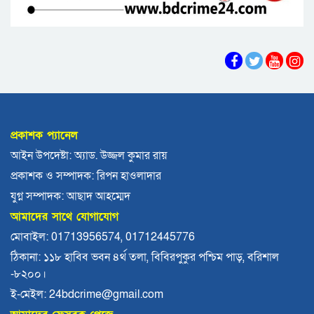
বরিশালে পুকুরে ডুবে দেড় বছরের শিশুর মৃত্যু
বঙ্গোপসাগরের এক রূপচাঁদার দাম ৪ হাজার টাকায়
বরিশালে বাল্কহেডের ধাক্কায় সেতু ধস, চলাচল বন্ধ
প্রকাশক প্যানেল
বিএমপির ২২তম কমিশনার হিসেবে যোগ দিলেন আবু
আইন উপদেষ্টা: অ্যাড. উজ্জল কুমার রায়
রায়হান মুহম্মদ সালেহ
প্রকাশক ও সম্পাদক: রিপন হাওলাদার
বরিশাল থেকে যেন কোনো রোগীকে ঢাকায় যেতে না
যুগ্ন সম্পাদক: আছাদ আহম্মেদ
হয়: ড. জিয়াউদ্দিন
আমাদের সাথে যোগাযোগ
পটুয়াখালীতে কুকুরকে পিটিয়ে হত্যা, আসামীকে ২০
মোবাইল: 01713956574, 01712445776
হাজার টাকা জরিমানা
ঠিকানা: ১১৮ হাবিব ভবন ৪র্থ তলা, বিবিরপুকুর পশ্চিম পাড়, বরিশাল
-৮২০০।
ফ্যাসিবাদ গোষ্ঠীর কারণেই ব্যাংকে টাকা নেই: গণপূর্ত
প্রতিমন্ত্রী
ই-মেইল: 24bdcrime@gmail.com