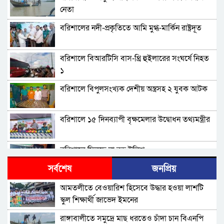
নেতা
বরিশালের নদী-প্রকৃতিতে আমি মুগ্ধ-মার্কিন রাষ্ট্রদূত
বরিশালে বিআরটিসি বাস-থ্রি হুইলারের সংঘর্ষে নিহত
১
বরিশালে বিপুলসংখ্যক দেশীয় অস্ত্রসহ ২ যুবক আটক
বরিশালে ১৫ দিনব্যাপী বৃক্ষমেলার উদ্বোধন তথ্যমন্ত্রীর
বরিশালে মিলছে না বড় ইলিশ
সর্বশেষ
জনপ্রিয়
বিএনপি নেতাকর্মীদের ‘খাই খাই’ বন্ধের আহ্বান এমপি
আমতলীতে বেওয়ারিশ হিসেবে উদ্ধার হওয়া লাশটি
জামালের
স্কুল শিক্ষার্থী জাভেদ ইমনের
বরিশালে খাদ্যবান্ধব কর্মসূচির তালিকায় বিএনপি
রাঙ্গাবালীতে সমু‌দ্রে মাছ ধরতেও চাঁদা চান বিএনপি
নেতার স্ত্রীর নাম