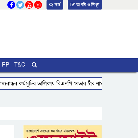
সার্চ
আপনি ও লিখুন
PP
T&C
্যবান্ধব কর্মসূচির তালিকায় বিএনপি নেতার স্ত্রীর নাম
বরিশালে 
যবসা
বরগুনায় মৃত ভেবে মিলাদ, ১৭ বছর পর বাড়ি ফিরলেন 
 পলেস্তারা খসে শিক্ষার্থী আহত
বরিশালে নিখোঁজের পর ডোবা থে