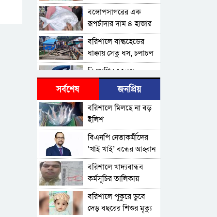
বঙ্গোপসাগরের এক
রূপচাঁদার দাম ৪ হাজার
টাকায়
বরিশালে বাল্কহেডের
ধাক্কায় সেতু ধস, চলাচল
বন্ধ
বিএমপির ২২তম
কমিশনার হিসেবে যোগ
সর্বশেষ
জনপ্রিয়
দিলেন আবু রায়হান
বরিশাল থেকে যেন
মুহম্মদ সালেহ
বরিশালে মিলছে না বড়
কোনো রোগীকে ঢাকায়
ইলিশ
যেতে না হয়: ড.
পটুয়াখালীতে কুকুরকে
জিয়াউদ্দিন
বিএনপি নেতাকর্মীদের
পিটিয়ে হত্যা, আসামীকে
‘খাই খাই’ বন্ধের আহ্বান
২০ হাজার টাকা জরিমানা
ফ্যাসিবাদ গোষ্ঠীর
এমপি জামালের
বরিশালে খাদ্যবান্ধব
কারণেই ব্যাংকে টাকা
কর্মসূচির তালিকায়
নেই: গণপূর্ত প্রতিমন্ত্রী
ভোলায় পঞ্চম শ্রেণির
বিএনপি নেতার স্ত্রীর নাম
বরিশালে পুকুরে ডুবে
ছাত্রীকে সংঘবদ্ধ ধর্ষণের
দেড় বছরের শিশুর মৃত্যু
অভিযোগ, গ্রেপ্তার ৩