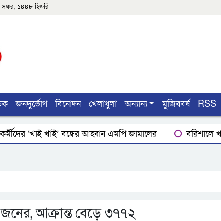
৫শে সফর, ১৪৪৮ হিজরি
তিক
জনদুর্ভোগ
বিনোদন
খেলাধুলা
অন্যান্য
মুজিববর্ষ
RSS
র্মীদের ‘খাই খাই’ বন্ধের আহ্বান এমপি জামালের
বরিশালে খাদ
ার
লোডশেডিংয়ে বিপর্যস্ত কুয়াকাটা, মুখ থুবড়ে পড়ছে পর্যটন ব্
ইয়ের গোপাঙ্গ কর্তন
বিএম কলে‌জ হো‌স্টেলঃ ছাত্রাবা‌সের ছাদের
জনের, আক্রান্ত বেড়ে ৩৭৭২