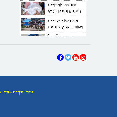
বরিশালে রাস্তার পাশ
বঙ্গোপসাগরের এক
থেকে ৯ বস্তা সরকারি
রূপচাঁদার দাম ৪ হাজার
কম্বল উদ্ধার
লোডশেডিংয়ে বিপর্যস্ত
টাকায়
বরিশালে বাল্কহেডের
কুয়াকাটা, মুখ থুবড়ে
ধাক্কায় সেতু ধস, চলাচল
পড়ছে পর্যটন ব্যবসা
বরগুনায় মৃত ভেবে
বন্ধ
বিএমপির ২২তম
মিলাদ, ১৭ বছর পর বাড়ি
কমিশনার হিসেবে যোগ
ফিরলেন আলমগীর
ববি শিক্ষককে সাময়িক
দিলেন আবু রায়হান
বরিশাল থেকে যেন
বরখাস্ত
মুহম্মদ সালেহ
কোনো রোগীকে ঢাকায়
যেতে না হয়: ড.
পটুয়াখালীতে কুকুরকে
জিয়াউদ্দিন
পিটিয়ে হত্যা, আসামীকে
২০ হাজার টাকা জরিমানা
ফ্যাসিবাদ গোষ্ঠীর
কারণেই ব্যাংকে টাকা
াদের ফেসবুক পেজে
নেই: গণপূর্ত প্রতিমন্ত্রী
ভোলায় পঞ্চম শ্রেণির
ছাত্রীকে সংঘবদ্ধ ধর্ষণের
অভিযোগ, গ্রেপ্তার ৩
বরিশালে রাস্তার পাশ