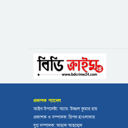
প্রকাশক প্যানেল
আইন উপদেষ্টা: অ্যাড. উজ্জল কুমার রায়
প্রকাশক ও সম্পাদক: রিপন হাওলাদার
যুগ্ন সম্পাদক: আছাদ আহম্মেদ