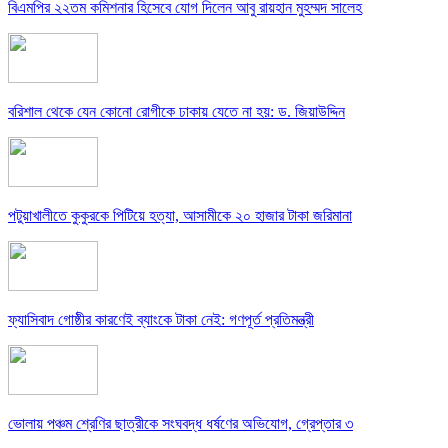
বিএমপির ২২তম কমিশনার হিসেবে যোগ দিলেন আবু রায়হান মুহম্মদ সালেহ
বরিশাল থেকে যেন কোনো রোগীকে ঢাকায় যেতে না হয়: ড. জিয়াউদ্দিন
পটুয়াখালীতে কুকুরকে পিটিয়ে হত্যা, আসামীকে ২০ হাজার টাকা জরিমানা
ফ্যাসিবাদ গোষ্ঠীর কারণেই ব্যাংকে টাকা নেই: গণপূর্ত প্রতিমন্ত্রী
ভোলায় পঞ্চম শ্রেণির ছাত্রীকে সংঘবদ্ধ ধর্ষণের অভিযোগ, গ্রেপ্তার ৩