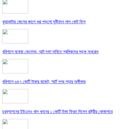
কুয়াকাটায় জেলের জালে ধরা পড়লো দৃষ্টিনন্দন লাল কোট ফিস
বরিশালে বকেয়া বেতনসহ, আট দফা দাবিতে শ্রমিকদের সড়ক অবরোধ
বরিশালে ৬৪৭ কোটি টাকার বাজেট, স্মার্ট নগর গড়ার অঙ্গীকার
চরফ্যাশনের ইউএনও খাল খননের ১ কোটি টাকা ফিরত দিলেন রাষ্ট্রীয় কোষাগারে