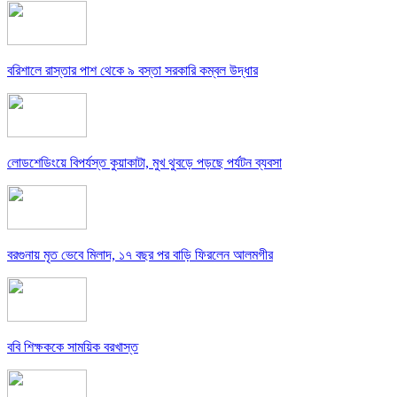
বরিশালে রাস্তার পাশ থেকে ৯ বস্তা সরকারি কম্বল উদ্ধার
লোডশেডিংয়ে বিপর্যস্ত কুয়াকাটা, মুখ থুবড়ে পড়ছে পর্যটন ব্যবসা
বরগুনায় মৃত ভেবে মিলাদ, ১৭ বছর পর বাড়ি ফিরলেন আলমগীর
ববি শিক্ষককে সাময়িক বরখাস্ত