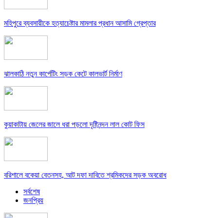
মহিপুরে ব্যবসায়ীকে হত্যাচেষ্টার মামলার প্রধান আসামি গ্রেপ্তার
ঝালকাঠি নতুন কার্পেটিং সড়ক কেটে কালভার্ট নির্মাণ
কুয়াকাটায় জেলের জালে ধরা পড়লো দৃষ্টিনন্দন লাল কোট ফিস
বরিশালে বকেয়া বেতনসহ, আট দফা দাবিতে শ্রমিকদের সড়ক অবরোধ
সর্বশেষ
জনপ্রিয়