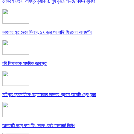
লোডশেডিংয়ে বিপর্যস্ত কুয়াকাটা, মুখ থুবড়ে পড়ছে পর্যটন ব্যবসা
বরগুনায় মৃত ভেবে মিলাদ, ১৭ বছর পর বাড়ি ফিরলেন আলমগীর
ববি শিক্ষককে সাময়িক বরখাস্ত
মহিপুরে ব্যবসায়ীকে হত্যাচেষ্টার মামলার প্রধান আসামি গ্রেপ্তার
ঝালকাঠি নতুন কার্পেটিং সড়ক কেটে কালভার্ট নির্মাণ