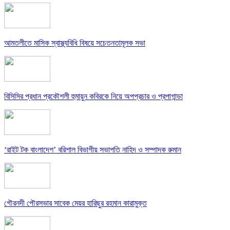
আমতলীতে মাসিক স্বাস্থ্যবিধি বিষয়ে সচেতনতামূলক সভা
বিসিসির প্রধান প্রকৌশলী হুমায়ুন কবিরকে নিয়ে অপপ্রচার ও প্রপাগান্ডা
‘রাইট টক বাংলাদেশ’ বরিশাল বিভাগীয় সভাপতি নাহিদ ও সম্পাদক রুমান
গৌরনদী পৌরসভার সাবেক মেয়র হারিছুর রহমান কারামুক্ত