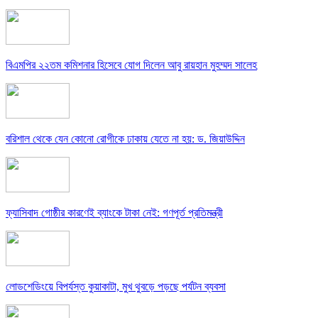
বিএমপির ২২তম কমিশনার হিসেবে যোগ দিলেন আবু রায়হান মুহম্মদ সালেহ
বরিশাল থেকে যেন কোনো রোগীকে ঢাকায় যেতে না হয়: ড. জিয়াউদ্দিন
ফ্যাসিবাদ গোষ্ঠীর কারণেই ব্যাংকে টাকা নেই: গণপূর্ত প্রতিমন্ত্রী
লোডশেডিংয়ে বিপর্যস্ত কুয়াকাটা, মুখ থুবড়ে পড়ছে পর্যটন ব্যবসা