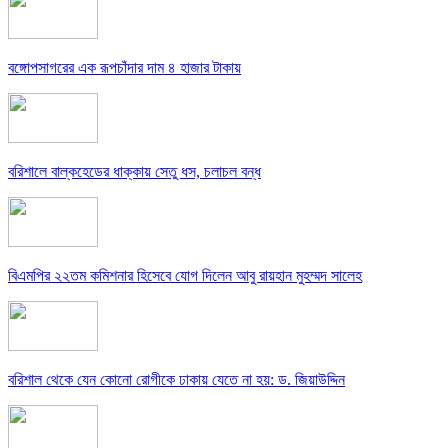
বঙ্গোপসাগরের এক রূপচাঁদার দাম ৪ হাজার টাকায়
বরিশালে বাল্কহেডের ধাক্কায় সেতু ধস, চলাচল বন্ধ
বিএমপির ২২তম কমিশনার হিসেবে যোগ দিলেন আবু রায়হান মুহম্মদ সালেহ
বরিশাল থেকে যেন কোনো রোগীকে ঢাকায় যেতে না হয়: ড. জিয়াউদ্দিন