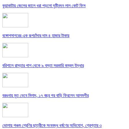
কুয়াকাটায় জেলের জালে ধরা পড়লো দৃষ্টিনন্দন লাল কোট ফিস
বঙ্গোপসাগরের এক রূপচাঁদার দাম ৪ হাজার টাকায়
বরিশালে রাস্তার পাশ থেকে ৯ বস্তা সরকারি কম্বল উদ্ধার
বরগুনায় মৃত ভেবে মিলাদ, ১৭ বছর পর বাড়ি ফিরলেন আলমগীর
ভোলায় পঞ্চম শ্রেণির ছাত্রীকে সংঘবদ্ধ ধর্ষণের অভিযোগ, গ্রেপ্তার ৩