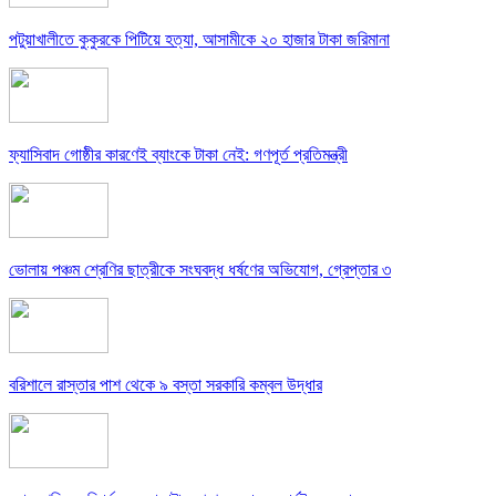
পটুয়াখালীতে কুকুরকে পিটিয়ে হত্যা, আসামীকে ২০ হাজার টাকা জরিমানা
ফ্যাসিবাদ গোষ্ঠীর কারণেই ব্যাংকে টাকা নেই: গণপূর্ত প্রতিমন্ত্রী
ভোলায় পঞ্চম শ্রেণির ছাত্রীকে সংঘবদ্ধ ধর্ষণের অভিযোগ, গ্রেপ্তার ৩
বরিশালে রাস্তার পাশ থেকে ৯ বস্তা সরকারি কম্বল উদ্ধার