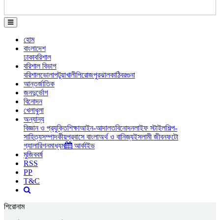
হোম
বাংলাদেশ
ঢাকা
বরিশাল
বরিশাল বিভাগ
বরিশাল
ভোলা
পটুয়াখালী
পিরোজপুর
ঝালকাঠি
বরগুনা
আন্তর্জাতিক
জনদুর্ভোগ
বিনোদন
খেলাধুলা
অন্যান্য
বিজ্ঞান ও প্রযুক্তি
শিক্ষা
আইন-আদালত
বিনোদন
লাইফ স্টাইল
শিল্প-
সাহিত্য
সম্পাদকীয়
প্রবাসে বাংলা
অর্থ ও বানিজ্য
ইসলামী জীবন
ফটো
গ্যালারি
গনমাধ্যম
আর্কাইভ
মুজিববর্ষ
RSS
PP
T&C
শিরোনাম