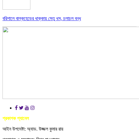
বরিশালে বাল্কহেডের ধাক্কায় সেতু ধস, চলাচল বন্ধ
প্রকাশক প্যানেল
আইন উপদেষ্টা: অ্যাড. উজ্জল কুমার রায়