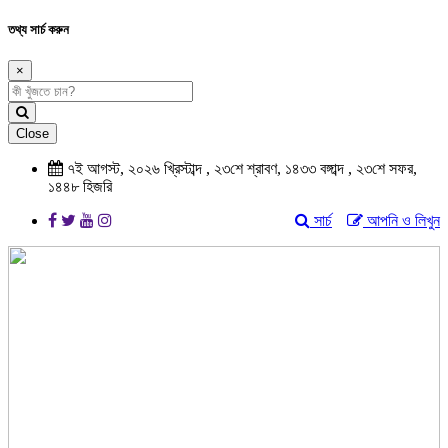
তথ্য সার্চ করুন
×
Close
৭ই আগস্ট, ২০২৬ খ্রিস্টাব্দ , ২৩শে শ্রাবণ, ১৪৩৩ বঙ্গাব্দ , ২৩শে সফর,
১৪৪৮ হিজরি
সার্চ
আপনি ও লিখুন