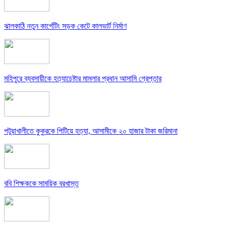
ঝালকাঠি নতুন কার্পেটিং সড়ক কেটে কালভার্ট নির্মাণ
মহিপুরে ব্যবসায়ীকে হত্যাচেষ্টার মামলার প্রধান আসামি গ্রেপ্তার
পটুয়াখালীতে কুকুরকে পিটিয়ে হত্যা, আসামীকে ২০ হাজার টাকা জরিমানা
ববি শিক্ষককে সাময়িক বরখাস্ত