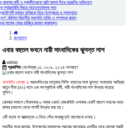
ামলার বাদী ও স্বাক্ষীদেরকে পাল্টা মামলা দিয়ে হয়রানির অভিযোগ
স্বাস্থ্যবিধি বিষয়ে সচেতনতামূলক সভা
প্রকৌশলী হুমায়ুন কবিরকে নিয়ে অপপ্রচার ও প্রপাগান্ডা
দেশ’ বরিশাল বিভাগীয় সভাপতি নাহিদ ও সম্পাদক রুমান
 সাবেক মেয়র হারিছুর রহমান কারামুক্ত
বাংলাদেশ
এবার বহুতল ভবনে নারী সাংবাদিকের ঝুলন্ত লাশ
admin
প্রকাশিত
সেপ্টেম্বর ১৫, ২০১৯, ২১:২৪ অপরাহ্ণ
অনলাইন ডেস্ক ॥
ময়মনসিংহের ভালুকায় সিলিং ফ্যানের সঙ্গে ঝুলন্ত অবস্থায় আম্বিয়া
খাতুন দীনা (৪৫) নামে এক সাংস্কৃতিক কর্মী, নারী সাংবাদিকের লাশ উদ্ধার করেছে
পুলিশ।
রোববার সকালে পৌরসভার ৬ নম্বর ওয়ার্ড মেজরভিটা এলাকার একটি বহুতল ভবনের ভাড়া
বাসার চারতলা থেকে লাশটি উদ্ধার করা হয়।
এটি হত্যা না আত্মহত্যা এ নিয়ে পৌর সদরজুড়েই আলোচনা চলছে।
স্থানীয় সূত্র জানায়, উপজেলার মাহমুদপুর গ্রামের আনোয়ার এলাহীর মেয়ে ভালুকা সুরভী