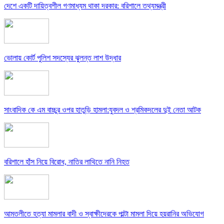
দেশে একটি দায়িত্বশীল গণমাধ্যম থাকা দরকার: বরিশালে তথ্যমন্ত্রী
ভোলায় কোর্ট পুলিশ সদস্যের ঝুলন্ত লাশ উদ্ধার
সাংবাদিক কে এম বাচ্চুর ওপর হাতুড়ি হামলা:যুবদল ও শ্রমিকদলের দুই নেতা আটক
বরিশালে হাঁস নিয়ে বিরোধ, নাতির লাথিতে নানি নিহত
আমতলীতে হত্যা মামলার বাদী ও স্বাক্ষীদেরকে পাল্টা মামলা দিয়ে হয়রানির অভিযোগ