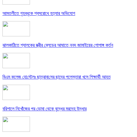
আমতলীতে গৃহবধূকে শ্বসরোধে হত্যার অভিযোগ
ঝালকাঠিতে শ্যালকের স্ত্রীর ব্লেডের আঘাতে ননদ জামাইয়ের গোপাঙ্গ কর্তন
বিএম কলে‌জ হো‌স্টেলঃ ছাত্রাবা‌সের ছাদের পলেস্তারা খসে শিক্ষার্থী আহত
বরিশালে নিখোঁজের পর ডোবা থেকে বৃদ্ধের মরদেহ উদ্ধার