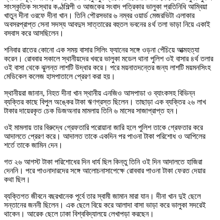
সাংস্কৃতিক সংস্থার কণ্ঠশিল্পী ও আজকের সংবাদ পত্রিকার ভালুকা প্রতিনিধি আম্বিয়া
খাতুন দীনা ওরফে দীনা খান। তিনি পৌরসভার ৬ নম্বর ওয়ার্ড মেজরভিটা এলাকার
অবসরপ্রাপ্ত সেনা সদস্য আবদুস সাত্তারের বহুতল ভবনের ৪র্থ তলা ভাড়া নিয়ে একাই
বসবাস করে আসছিলেন।
শনিবার রাতের কোনো এক সময় বাসার সিলিং ফ্যানের সঙ্গে ওড়না পেঁচিয়ে আত্মহত্যা
করেন। রোববার সকালে স্থানীয়দের খবরে ভালুকা মডেল থানা পুলিশ ওই বাসার ৪র্থ তলার
ওই বাসা থেকে ঝুলন্ত লাশটি উদ্ধার করে। পরে ময়নাতদন্তের জন্য লাশটি ময়মনসিংহ
মেডিকেল কলেজ হাসপাতালে প্রেরণ করা হয়।
স্থানীয়রা জানান, নিহত দীনা খান স্থানীয় এনজিও আসপাডা ও ব্যাংকসহ বিভিন্ন
ব্যক্তির কাছে বিপুল অঙ্কের টাকা ঋণগ্রস্ত ছিলেন। তাছাড়া এক ব্যক্তির ২৬ লাখ
টাকার দায়েরকৃত চেক ডিজঅনার মামলায় তিনি ৬ মাসের সাজাপ্রাপ্ত হন।
ওই মামলায় তার বিরুদ্ধে গ্রেফতারি পরোয়ানা জারি হলে পুলিশ তাকে গ্রেফতার করে
আদালতে প্রেরণ করে। আদালত তাকে একদিন পর পাওনা টাকা পরিশোধ ও আপিলের
শর্তে তাকে জামিন দেন।
গত ২৬ আগস্ট টাকা পরিশোধের দিন ধার্য ছিল কিন্তু তিনি ওই দিন আদালতে হাজিরা
দেননি। পরে পাওনাদারদের সঙ্গে আলোচনাসাপেক্ষে রোববার পাওনা টাকা ফেরত দেয়ার
কথা ছিল।
ব্যক্তিগত জীবনে বছরখানেক পূর্বে তার স্বামী জামান মারা যান। দীনা খান দুই ছেলে
সন্তানের জননী ছিলেন। এক ছেলে বিয়ে করে আলাদা বাসা ভাড়া করে ভালুকা সদরেই
থাকেন। আরেক ছেলে ঢাকা বিশ্ববিদ্যালয়ে লেখাপড়া করছেন।