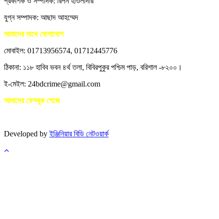
প্রকাশক ও সম্পাদক: রিপন হাওলাদার
যুগ্ন সম্পাদক: আছাদ আহম্মেদ
আমাদের সাথে যোগাযোগ
মোবাইল: 01713956574, 01712445776
ঠিকানা: ১১৮ হাবিব ভবন ৪র্থ তলা, বিবিরপুকুর পশ্চিম পাড়, বরিশাল -৮২০০।
ই-মেইল: 24bdcrime@gmail.com
আমাদের ফেসবুক পেজে
Developed by
ইঞ্জিনিয়ার বিডি নেটওয়ার্ক