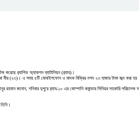
করেছে র‍্যাপিড অ্যাকশন ব্যাটালিয়ন (র‍্যাব)।
 মীর (২৩)। এ সময় ৫টি মোবাইলফোন ও মাদক বিক্রির নগদ ২৩ হাজার টাকা জব্দ করা হয়
ুর রহমান জানান, শনিবার দুপুরে র‍্যাব-১০ এর কোম্পানি কমান্ডার সিনিয়র সহকারি পরিচালক
ন তিনি।