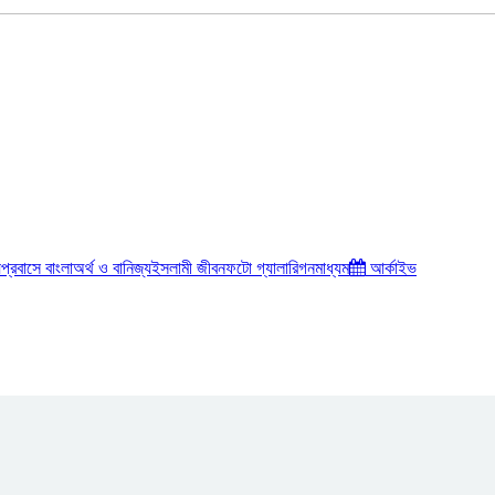
য়
প্রবাসে বাংলা
অর্থ ও বানিজ্য
ইসলামী জীবন
ফটো গ্যালারি
গনমাধ্যম
আর্কাইভ