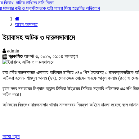
য়ে বিরোধ, নাতির লাথিতে নানি নিহত
ামলার বাদী ও স্বাক্ষীদেরকে পাল্টা মামলা দিয়ে হয়রানির অভিযোগ
আইন-আদালত
ইয়াবাসহ আটক ৩ দারুসসালামে
admin
প্রকাশিত
আগস্ট ৩, ২০১৯, ২১:২৪ অপরাহ্ণ
রাজধানীর দারুসসালাম এলাকায় অভিযান চালিয়ে ৫৪০ পিস ইয়াবাসহ ৩ মাদকব্যবসায়ীকে আটক 
আটকরা হলেন- শামসুল আলম (২৭), মোয়াজ্জেম হোসেন ওরফে আবুল কালাম (৪০) ও মেজবা
র‍্যাব সদর দফতরের লিগ্যাল অ্যান্ড মিডিয়া উইংয়ের সিনিয়র সহকারি পরিচালক এএসপি মিজান
আটক করে।
আটকদের বিরুদ্ধে দারুসসালাম থানায় মাদকদ্রব্য নিয়ন্ত্রণ আইনে মামলা হয়েছে বলে জানা
আরো পড়ুন