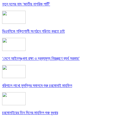
নতুন দলের নাম ‘জাতীয় নাগরিক পার্টি’
বিএনপিকে শক্তিশালী সংগঠনে পরিণত করতে চাই
‘দেশে আইনশৃঙ্খলা রক্ষা ও দ্রব্যমূল্য নিয়ন্ত্রণে ব্যর্থ সরকার’
বরিশালে লাখো মুসল্লি­র সমাগমে শুরু চরমোনাই মাহফিল
চরমোনাইয়ের তিন দিনের মাহফিল শুরু বুধবার