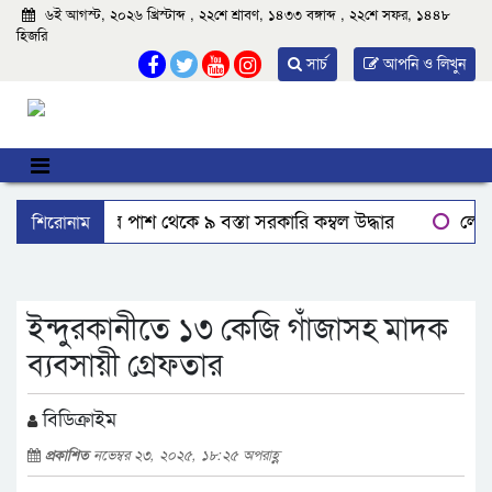
৬ই আগস্ট, ২০২৬ খ্রিস্টাব্দ , ২২শে শ্রাবণ, ১৪৩৩ বঙ্গাব্দ , ২২শে সফর, ১৪৪৮
হিজরি
সার্চ
আপনি ও লিখুন
শিরোনাম
বরিশালে রাস্তার পাশ থেকে ৯ বস্তা সরকারি কম্বল উদ্ধার
লোডশ
ঝালকাঠিতে শ্যালকের স্ত্রীর ব্লেডের আঘাতে ননদ জামাইয়ের গোপাঙ্গ ক
‘রাইট টক বাংলাদেশ’ বরিশাল বিভাগীয় সভাপতি নাহিদ ও সম্পাদক 
ইন্দুরকানীতে ১৩ কেজি গাঁজাসহ মাদক
ব্যবসায়ী গ্রেফতার
বিডিক্রাইম
প্রকাশিত
নভেম্বর ২৩, ২০২৫, ১৮:২৫ অপরাহ্ণ