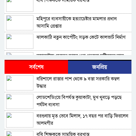
ববি শিক্ষককে সাময়িক বরখাস্ত
মহিপুরে ব্যবসায়ীকে হত্যাচেষ্টার মামলার প্রধান
আসামি গ্রেপ্তার
ঝালকাঠি নতুন কার্পেটিং সড়ক কেটে কালভার্ট নির্মাণ
কুয়াকাটায় জেলের জালে ধরা পড়লো দৃষ্টিনন্দন লাল
কোট ফিস
সর্বশেষ
জনপ্রিয়
বরিশালে বকেয়া বেতনসহ, আট দফা দাবিতে
বরিশালে রাস্তার পাশ থেকে ৯ বস্তা সরকারি কম্বল
শ্রমিকদের সড়ক অবরোধ
উদ্ধার
বরিশালে ৬৪৭ কোটি টাকার বাজেট, স্মার্ট নগর গড়ার
লোডশেডিংয়ে বিপর্যস্ত কুয়াকাটা, মুখ থুবড়ে পড়ছে
অঙ্গীকার
পর্যটন ব্যবসা
চরফ্যাশনের ইউএনও খাল খননের ১ কোটি টাকা ফিরত
বরগুনায় মৃত ভেবে মিলাদ, ১৭ বছর পর বাড়ি ফিরলেন
দিলেন রাষ্ট্রীয় কোষাগারে
আলমগীর
আমতলীতে গৃহবধূকে শ্বসরোধে হত্যার অভিযোগ
ববি শিক্ষককে সাময়িক বরখাস্ত