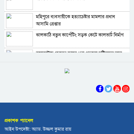
ঝালকাঠিতে শ্যালকের স্ত্রীর ব্লেডের আঘাতে ননদ
মহিপুরে ব্যবসায়ীকে হত্যাচেষ্টার মামলার প্রধান
জামাইয়ের গোপাঙ্গ কর্তন
আসামি গ্রেপ্তার
বিএম কলে‌জ হো‌স্টেলঃ ছাত্রাবা‌সের ছাদের পলেস্তারা
ঝালকাঠি নতুন কার্পেটিং সড়ক কেটে কালভার্ট নির্মাণ
খসে শিক্ষার্থী আহত
বরিশালে নিখোঁজের পর ডোবা থেকে বৃদ্ধের মরদেহ
কুয়াকাটায় জেলের জালে ধরা পড়লো দৃষ্টিনন্দন লাল
উদ্ধার
কোট ফিস
দেশে একটি দায়িত্বশীল গণমাধ্যম থাকা দরকার:
বরিশালে বকেয়া বেতনসহ, আট দফা দাবিতে
বরিশালে তথ্যমন্ত্রী
শ্রমিকদের সড়ক অবরোধ
বরিশালে ৬৪৭ কোটি টাকার বাজেট, স্মার্ট নগর গড়ার
অঙ্গীকার
চরফ্যাশনের ইউএনও খাল খননের ১ কোটি টাকা ফিরত
দিলেন রাষ্ট্রীয় কোষাগারে
প্রকাশক প্যানেল
আমতলীতে গৃহবধূকে শ্বসরোধে হত্যার অভিযোগ
আইন উপদেষ্টা: অ্যাড. উজ্জল কুমার রায়