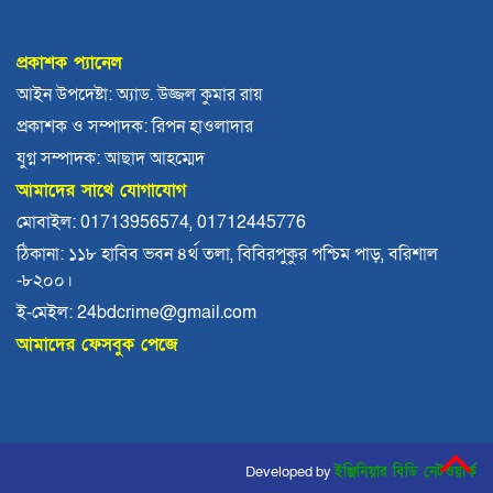
বরিশালে বাল্কহেডের ধাক্কায় সেতু ধস, চলাচল বন্ধ
প্রকাশক প্যানেল
বিএমপির ২২তম কমিশনার হিসেবে যোগ দিলেন আবু
আইন উপদেষ্টা: অ্যাড. উজ্জল কুমার রায়
রায়হান মুহম্মদ সালেহ
প্রকাশক ও সম্পাদক: রিপন হাওলাদার
বরিশাল থেকে যেন কোনো রোগীকে ঢাকায় যেতে না
যুগ্ন সম্পাদক: আছাদ আহম্মেদ
হয়: ড. জিয়াউদ্দিন
আমাদের সাথে যোগাযোগ
পটুয়াখালীতে কুকুরকে পিটিয়ে হত্যা, আসামীকে ২০
মোবাইল: 01713956574, 01712445776
হাজার টাকা জরিমানা
ঠিকানা: ১১৮ হাবিব ভবন ৪র্থ তলা, বিবিরপুকুর পশ্চিম পাড়, বরিশাল
-৮২০০।
ফ্যাসিবাদ গোষ্ঠীর কারণেই ব্যাংকে টাকা নেই: গণপূর্ত
প্রতিমন্ত্রী
ই-মেইল: 24bdcrime@gmail.com
আমাদের ফেসবুক পেজে
ভোলায় পঞ্চম শ্রেণির ছাত্রীকে সংঘবদ্ধ ধর্ষণের
অভিযোগ, গ্রেপ্তার ৩
বরিশালে রাস্তার পাশ থেকে ৯ বস্তা সরকারি কম্বল
উদ্ধার
Developed by
ইঞ্জিনিয়ার বিডি নেটওয়ার্ক
লোডশেডিংয়ে বিপর্যস্ত কুয়াকাটা, মুখ থুবড়ে পড়ছে