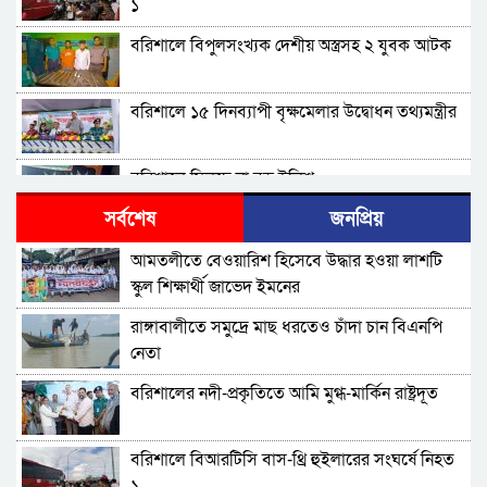
১
বরিশালে বিপুলসংখ্যক দেশীয় অস্ত্রসহ ২ যুবক আটক
বরিশালে ১৫ দিনব্যাপী বৃক্ষমেলার উদ্বোধন তথ্যমন্ত্রীর
বরিশালে মিলছে না বড় ইলিশ
সর্বশেষ
জনপ্রিয়
বিএনপি নেতাকর্মীদের ‘খাই খাই’ বন্ধের আহ্বান এমপি
আমতলীতে বেওয়ারিশ হিসেবে উদ্ধার হওয়া লাশটি
জামালের
স্কুল শিক্ষার্থী জাভেদ ইমনের
বরিশালে খাদ্যবান্ধব কর্মসূচির তালিকায় বিএনপি
রাঙ্গাবালীতে সমু‌দ্রে মাছ ধরতেও চাঁদা চান বিএনপি
নেতার স্ত্রীর নাম
নেতা
বরিশালে পুকুরে ডুবে দেড় বছরের শিশুর মৃত্যু
বরিশালের নদী-প্রকৃতিতে আমি মুগ্ধ-মার্কিন রাষ্ট্রদূত
বঙ্গোপসাগরের এক রূপচাঁদার দাম ৪ হাজার টাকায়
বরিশালে বিআরটিসি বাস-থ্রি হুইলারের সংঘর্ষে নিহত
১