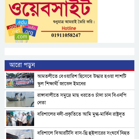
আরো পড়ুন
আমতলীতে বেওয়ারিশ হিসেবে উদ্ধার হওয়া লাশটি
স্কুল শিক্ষার্থী জাভেদ ইমনের
রাঙ্গাবালীতে সমু‌দ্রে মাছ ধরতেও চাঁদা চান বিএনপি
নেতা
বরিশালের নদী-প্রকৃতিতে আমি মুগ্ধ-মার্কিন রাষ্ট্রদূত
বরিশালে বিআরটিসি বাস-থ্রি হুইলারের সংঘর্ষে নিহত