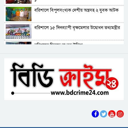
বরিশালে বাল্কহেডের ধাক্কায় সেতু ধস, চলাচল বন্ধ
বরিশালে বিপুলসংখ্যক দেশীয় অস্ত্রসহ ২ যুবক আটক
বিএমপির ২২তম কমিশনার হিসেবে যোগ দিলেন আবু
বরিশালে ১৫ দিনব্যাপী বৃক্ষমেলার উদ্বোধন তথ্যমন্ত্রীর
রায়হান মুহম্মদ সালেহ
বরিশাল থেকে যেন কোনো রোগীকে ঢাকায় যেতে না
বরিশালে মিলছে না বড় ইলিশ
হয়: ড. জিয়াউদ্দিন
পটুয়াখালীতে কুকুরকে পিটিয়ে হত্যা, আসামীকে ২০
বিএনপি নেতাকর্মীদের ‘খাই খাই’ বন্ধের আহ্বান এমপি
হাজার টাকা জরিমানা
জামালের
বরিশালে খাদ্যবান্ধব কর্মসূচির তালিকায় বিএনপি
নেতার স্ত্রীর নাম
বরিশালে পুকুরে ডুবে দেড় বছরের শিশুর মৃত্যু
বঙ্গোপসাগরের এক রূপচাঁদার দাম ৪ হাজার টাকায়