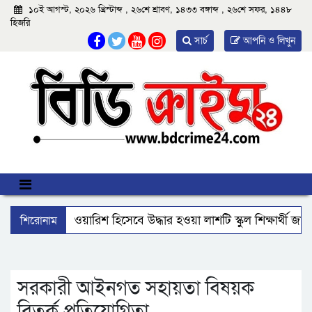
১০ই আগস্ট, ২০২৬ খ্রিস্টাব্দ , ২৬শে শ্রাবণ, ১৪৩৩ বঙ্গাব্দ , ২৬শে সফর, ১৪৪৮
হিজরি
সার্চ
আপনি ও লিখুন
শিরোনাম
আমতলীতে বেওয়ারিশ হিসেবে উদ্ধার হওয়া লাশটি স্কুল শিক্ষার্থী জা
বিএমপির ২২তম কমিশনার হিসেবে যোগ দিলেন আবু রায়হান মুহম্মদ
ঝালকাঠি নতুন কার্পেটিং সড়ক কেটে কালভার্ট নির্মাণ
কুয়াকাট
সরকারী আইনগত সহায়তা বিষয়ক
বিতর্ক প্রতিযোগিতা