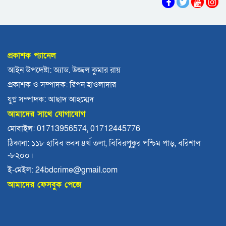
ববি শিক্ষককে সাময়িক বরখাস্ত
মহিপুরে ব্যবসায়ীকে হত্যাচেষ্টার মামলার প্রধান
আসামি গ্রেপ্তার
প্রকাশক প্যানেল
ঝালকাঠি নতুন কার্পেটিং সড়ক কেটে কালভার্ট নির্মাণ
আইন উপদেষ্টা: অ্যাড. উজ্জল কুমার রায়
প্রকাশক ও সম্পাদক: রিপন হাওলাদার
কুয়াকাটায় জেলের জালে ধরা পড়লো দৃষ্টিনন্দন লাল
যুগ্ন সম্পাদক: আছাদ আহম্মেদ
কোট ফিস
আমাদের সাথে যোগাযোগ
বরিশালে বকেয়া বেতনসহ, আট দফা দাবিতে
মোবাইল: 01713956574, 01712445776
শ্রমিকদের সড়ক অবরোধ
ঠিকানা: ১১৮ হাবিব ভবন ৪র্থ তলা, বিবিরপুকুর পশ্চিম পাড়, বরিশাল
-৮২০০।
বরিশালে ৬৪৭ কোটি টাকার বাজেট, স্মার্ট নগর গড়ার
অঙ্গীকার
ই-মেইল: 24bdcrime@gmail.com
আমাদের ফেসবুক পেজে
চরফ্যাশনের ইউএনও খাল খননের ১ কোটি টাকা ফিরত
দিলেন রাষ্ট্রীয় কোষাগারে
আমতলীতে গৃহবধূকে শ্বসরোধে হত্যার অভিযোগ