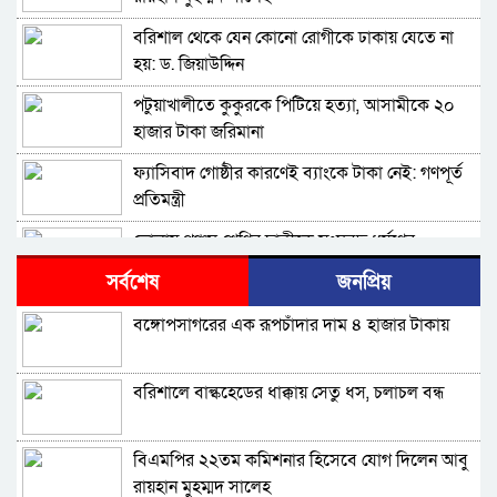
বরিশাল থেকে যেন কোনো রোগীকে ঢাকায় যেতে না
হয়: ড. জিয়াউদ্দিন
পটুয়াখালীতে কুকুরকে পিটিয়ে হত্যা, আসামীকে ২০
হাজার টাকা জরিমানা
ফ্যাসিবাদ গোষ্ঠীর কারণেই ব্যাংকে টাকা নেই: গণপূর্ত
প্রতিমন্ত্রী
ভোলায় পঞ্চম শ্রেণির ছাত্রীকে সংঘবদ্ধ ধর্ষণের
অভিযোগ, গ্রেপ্তার ৩
সর্বশেষ
জনপ্রিয়
বরিশালে রাস্তার পাশ থেকে ৯ বস্তা সরকারি কম্বল
বঙ্গোপসাগরের এক রূপচাঁদার দাম ৪ হাজার টাকায়
উদ্ধার
লোডশেডিংয়ে বিপর্যস্ত কুয়াকাটা, মুখ থুবড়ে পড়ছে
বরিশালে বাল্কহেডের ধাক্কায় সেতু ধস, চলাচল বন্ধ
পর্যটন ব্যবসা
বরগুনায় মৃত ভেবে মিলাদ, ১৭ বছর পর বাড়ি ফিরলেন
বিএমপির ২২তম কমিশনার হিসেবে যোগ দিলেন আবু
আলমগীর
রায়হান মুহম্মদ সালেহ