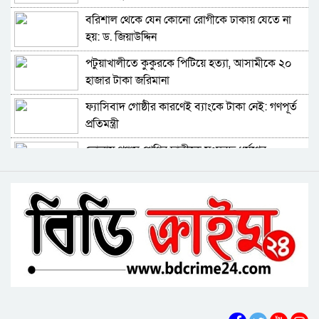
ববি শিক্ষককে সাময়িক বরখাস্ত
বরিশাল থেকে যেন কোনো রোগীকে ঢাকায় যেতে না
হয়: ড. জিয়াউদ্দিন
মহিপুরে ব্যবসায়ীকে হত্যাচেষ্টার মামলার প্রধান
পটুয়াখালীতে কুকুরকে পিটিয়ে হত্যা, আসামীকে ২০
আসামি গ্রেপ্তার
হাজার টাকা জরিমানা
ঝালকাঠি নতুন কার্পেটিং সড়ক কেটে কালভার্ট নির্মাণ
ফ্যাসিবাদ গোষ্ঠীর কারণেই ব্যাংকে টাকা নেই: গণপূর্ত
প্রতিমন্ত্রী
কুয়াকাটায় জেলের জালে ধরা পড়লো দৃষ্টিনন্দন লাল
ভোলায় পঞ্চম শ্রেণির ছাত্রীকে সংঘবদ্ধ ধর্ষণের
কোট ফিস
অভিযোগ, গ্রেপ্তার ৩
বরিশালে বকেয়া বেতনসহ, আট দফা দাবিতে
বরিশালে রাস্তার পাশ থেকে ৯ বস্তা সরকারি কম্বল
শ্রমিকদের সড়ক অবরোধ
উদ্ধার
লোডশেডিংয়ে বিপর্যস্ত কুয়াকাটা, মুখ থুবড়ে পড়ছে
পর্যটন ব্যবসা
বরগুনায় মৃত ভেবে মিলাদ, ১৭ বছর পর বাড়ি ফিরলেন
আলমগীর