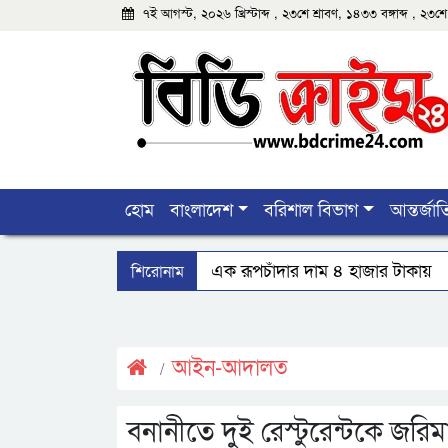
৭ই আগস্ট, ২০২৬ খ্রিস্টাব্দ , ২৩শে শ্রাবণ, ১৪৩৩ বঙ্গাব্দ , ২
হোম
বাংলাদেশ
বরিশাল বিভাগ
আন্তর্জা
শিরোনাম
বঙ্গোপসাগরের এক রূপচাঁদার দাম ৪ হাজার টাকায়
মহিপুরে ব্যবসায়ীকে হত্যাচেষ্টার মামলার প্রধান আসামি 
দেশে একটি দায়িত্বশীল গণমাধ্যম থাকা দরকার: বরিশালে
আইন-আদালত
বনানীতে দুই রেস্টুরেন্টকে জরিম