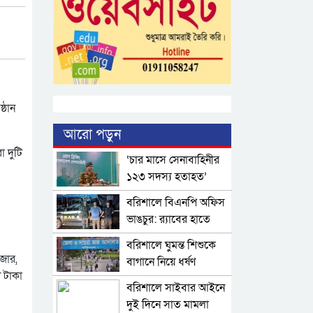
্ঠান
আরো পড়ুন
 দুটি
‘চার মাসে সেনাবাহিনীর
১২৩ সদস্য হতাহত’
বরিশালে বিএনপি অফিস
ভাঙচুর: র‌্য‍াবের হাতে
সাদ্দাম শাহ‍্ গ্রেপ্তার
বরিশালে ঘুমন্ত শিশুকে
াজার,
বাগানে নিয়ে ধর্ষণ
 টাকা
বরিশালে সাইবার আইনে
দুই দিনে সাত মামলা