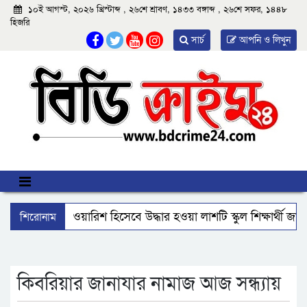
১০ই আগস্ট, ২০২৬ খ্রিস্টাব্দ , ২৬শে শ্রাবণ, ১৪৩৩ বঙ্গাব্দ , ২৬শে সফর, ১৪৪৮
হিজরি
সার্চ
আপনি ও লিখুন
শিরোনাম
আমতলীতে বেওয়ারিশ হিসেবে উদ্ধার হওয়া লাশটি স্কুল শিক্ষার্থী জা
বিএমপির ২২তম কমিশনার হিসেবে যোগ দিলেন আবু রায়হান মুহম্মদ
ঝালকাঠি নতুন কার্পেটিং সড়ক কেটে কালভার্ট নির্মাণ
কুয়াকাট
কিবরিয়ার জানাযার নামাজ আজ সন্ধ্যায়