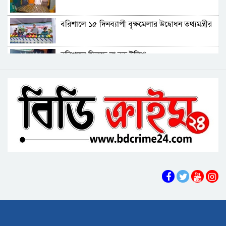
বিএমপির ২২তম কমিশনার হিসেবে যোগ দিলেন আবু
বরিশালে ১৫ দিনব্যাপী বৃক্ষমেলার উদ্বোধন তথ্যমন্ত্রীর
রায়হান মুহম্মদ সালেহ
বরিশাল থেকে যেন কোনো রোগীকে ঢাকায় যেতে না
বরিশালে মিলছে না বড় ইলিশ
হয়: ড. জিয়াউদ্দিন
পটুয়াখালীতে কুকুরকে পিটিয়ে হত্যা, আসামীকে ২০
বিএনপি নেতাকর্মীদের ‘খাই খাই’ বন্ধের আহ্বান এমপি
হাজার টাকা জরিমানা
জামালের
বরিশালে খাদ্যবান্ধব কর্মসূচির তালিকায় বিএনপি
নেতার স্ত্রীর নাম
বরিশালে পুকুরে ডুবে দেড় বছরের শিশুর মৃত্যু
বঙ্গোপসাগরের এক রূপচাঁদার দাম ৪ হাজার টাকায়
বরিশালে বাল্কহেডের ধাক্কায় সেতু ধস, চলাচল বন্ধ