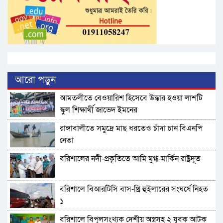
আরো পড়ুন
আমতলীতে বেওয়ারিশ হিসেবে উদ্ধার হওয়া লাশটি
স্কুল শিক্ষার্থী জাভেদ ইমনের
রাঙ্গাবালীতে সমু‌দ্রে মাছ ধরতেও চাঁদা চান বিএনপি
নেতা
বরিশালের নদী-প্রকৃতিতে আমি মুগ্ধ-মার্কিন রাষ্ট্রদূত
বরিশালে বিআরটিসি বাস-থ্রি হুইলারের সংঘর্ষে নিহত
১
বরিশালে বিপুলসংখ্যক দেশীয় অস্ত্রসহ ২ যুবক আটক