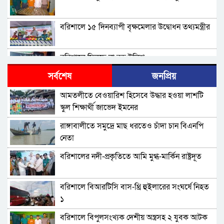
বরিশালে ১৫ দিনব্যাপী বৃক্ষমেলার উদ্বোধন তথ্যমন্ত্রীর
বরিশালে মিলছে না বড় ইলিশ
সর্বশেষ
জনপ্রিয়
বিএনপি নেতাকর্মীদের ‘খাই খাই’ বন্ধের আহ্বান এমপি
আমতলীতে বেওয়ারিশ হিসেবে উদ্ধার হওয়া লাশটি
জামালের
স্কুল শিক্ষার্থী জাভেদ ইমনের
বরিশালে খাদ্যবান্ধব কর্মসূচির তালিকায় বিএনপি
রাঙ্গাবালীতে সমু‌দ্রে মাছ ধরতেও চাঁদা চান বিএনপি
নেতার স্ত্রীর নাম
নেতা
বরিশালে পুকুরে ডুবে দেড় বছরের শিশুর মৃত্যু
বরিশালের নদী-প্রকৃতিতে আমি মুগ্ধ-মার্কিন রাষ্ট্রদূত
বঙ্গোপসাগরের এক রূপচাঁদার দাম ৪ হাজার টাকায়
বরিশালে বিআরটিসি বাস-থ্রি হুইলারের সংঘর্ষে নিহত
১
বরিশালে বাল্কহেডের ধাক্কায় সেতু ধস, চলাচল বন্ধ
বরিশালে বিপুলসংখ্যক দেশীয় অস্ত্রসহ ২ যুবক আটক